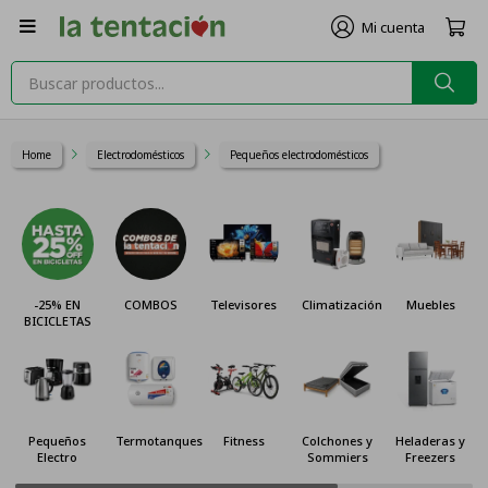

Home
Electrodomésticos
Pequeños electrodomésticos
-25% EN
COMBOS
Televisores
Climatización
Muebles
BICICLETAS
Pequeños
Termotanques
Fitness
Colchones y
Heladeras y
Electro
Sommiers
Freezers