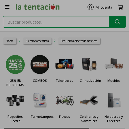

Home
Electrodomésticos
Pequeños electrodomésticos
-25% EN
COMBOS
Televisores
Climatización
Muebles
BICICLETAS
Pequeños
Termotanques
Fitness
Colchones y
Heladeras y
Electro
Sommiers
Freezers