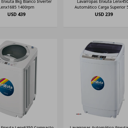
 Enxuta 8kg Blanco Inverter
Lavarropas Enxuta Lenx45
Lenx1685 1400rpm
Automático Carga Superior 
USD
439
USD
239
s Enxuta Lenx6350 Compacto
Lavarropas Automático Enxuta