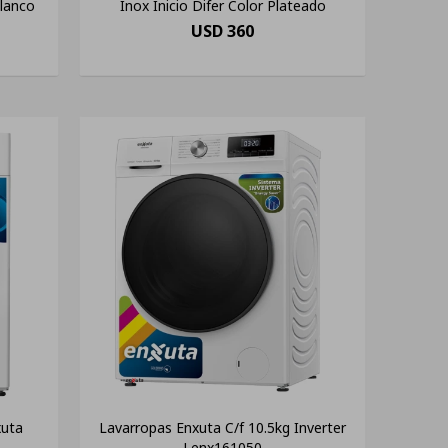
Blanco
Inox Inicio Difer Color Plateado
USD
360
xuta
Lavarropas Enxuta C/f 10.5kg Inverter
o
Lenx161050