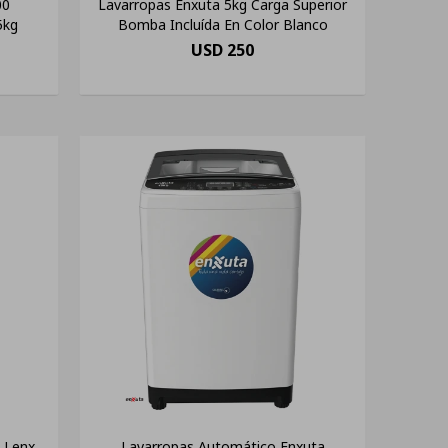
00
Lavarropas Enxuta 5kg Carga Superior
5kg
Bomba Incluída En Color Blanco
USD
250
 Lenx
Lavarropas Automático Enxuta