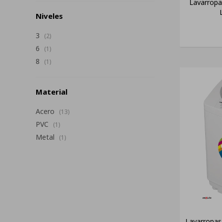
Lavarropa
Niveles
3
(2)
6
(1)
8
(1)
Material
Acero
(13)
PVC
(1)
Metal
(1)
Lavarropa