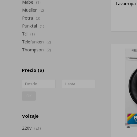
Mabe
(1)
Lavarropa 
Mueller
(2)
Petra
(3)
Punktal
(1)
Tcl
(1)
Telefunken
(2)
Thompson
(2)
Precio
($)
OK
Voltaje
220v
(21)