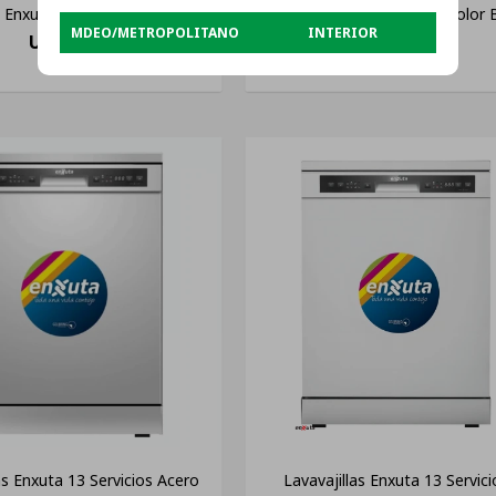
Enxuta Js Ltda Color Blanco
Lenx27660 6 Kg 550rpm Color 
MDEO/METROPOLITANO
INTERIOR
USD
649
USD
269
as Enxuta 13 Servicios Acero
Lavavajillas Enxuta 13 Servici