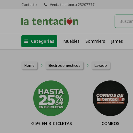
Contacto
Venta telefónica 23207777
Categorias
Muebles
Sommiers
James
Home
Electrodomésticos
Lavado
25% EN BICICLETAS
COMBOS
Tele