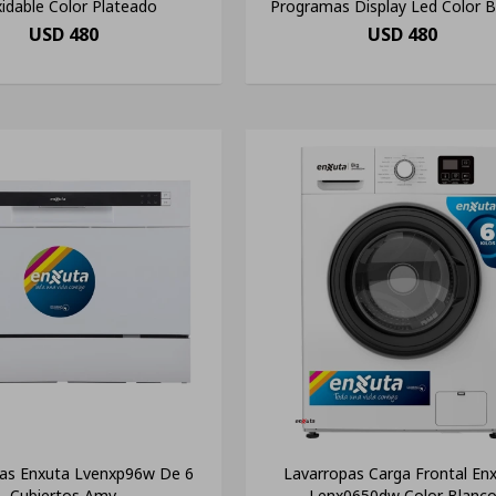
idable Color Plateado
Programas Display Led Color 
USD
480
USD
480
llas Enxuta Lvenxp96w De 6
Lavarropas Carga Frontal En
Cubiertos Amv
Lenx0650dw Color Blanc