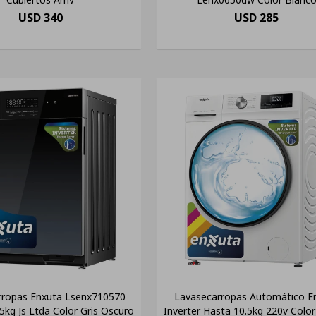
USD
340
USD
285
rropas Enxuta Lsenx710570
Lavasecarropas Automático E
.5kg Js Ltda Color Gris Oscuro
Inverter Hasta 10.5kg 220v Colo