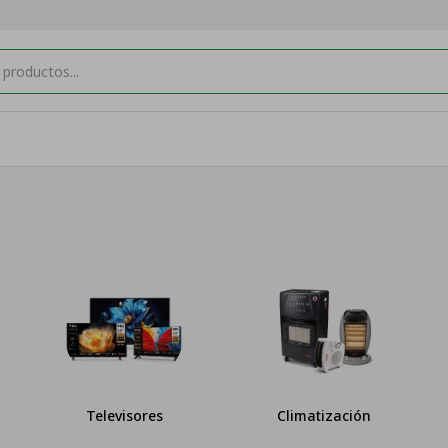
visores
Climatización
Muebles