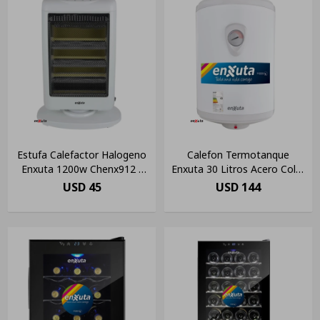
Estufa Calefactor Halogeno
Calefon Termotanque
Enxuta 1200w Chenx912 /
Enxuta 30 Litros Acero Color
Color Blanco
Blanco
USD
45
USD
144