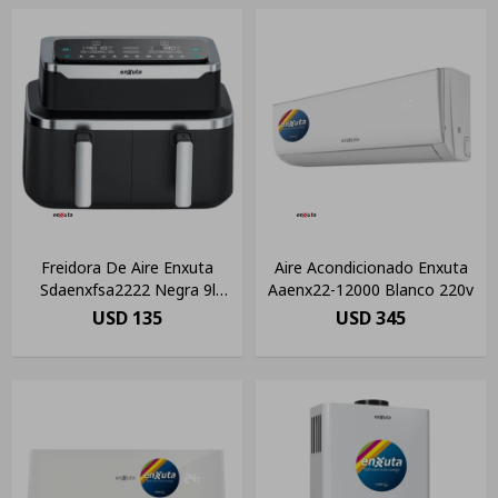
Freidora De Aire Enxuta
Aire Acondicionado Enxuta
Sdaenxfsa2222 Negra 9l
Aaenx22-12000 Blanco 220v
1300w 220v
USD
135
USD
345