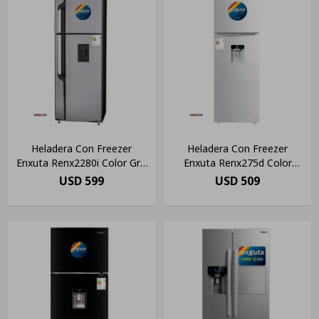
Heladera Con Freezer
Heladera Con Freezer
Enxuta Renx2280i Color Gris
Enxuta Renx275d Color
Con Capacidad De 275l 220v
White Con Capacidad De
USD
599
USD
509
255l 220v