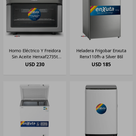
Horno Eléctrico Y Freidora
Heladera Frigobar Enxuta
Sin Aceite Henxaf2735t
Renx110fh-a Silver 86l
Enxuta Eh Color Plateado
USD
230
USD
185