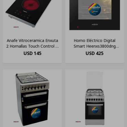
Anafe Vitroceramica Enxuta
Horno Eléctrico Digital
2 Hornallas Touch Control Js
Smart Heenxs3800dng
Ltda Color Negro
Enxuta Ehogar Color Negro
USD
145
USD
425