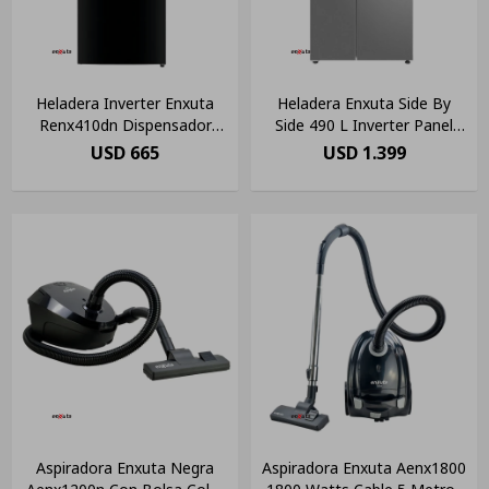
Heladera Inverter Enxuta
Heladera Enxuta Side By
Renx410dn Dispensador
Side 490 L Inverter Panel
Eficiencia A Color Negro
Led
USD
665
USD
1.399
Aspiradora Enxuta Negra
Aspiradora Enxuta Aenx1800