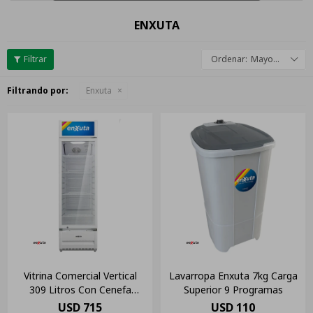
ENXUTA
Mayor descuento
Filtrando por:
Enxuta
Vitrina Comercial Vertical
Lavarropa Enxuta 7kg Carga
309 Litros Con Cenefa
Superior 9 Programas
Luminosa Led
USD
715
USD
110