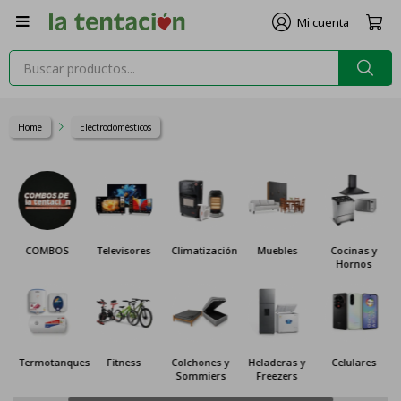

Home
Electrodomésticos
COMBOS
Televisores
Climatización
Muebles
Cocinas y
Hornos
Termotanques
Fitness
Colchones y
Heladeras y
Celulares
Sommiers
Freezers