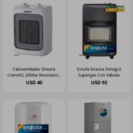
Caloventilador Enxuta
Estufa Enxuta Eenxgv2
Cvenx92 2000w Resistencia
Supergas Con Válvula
Ceramica Amv Color Blanco
USD
40
USD
93