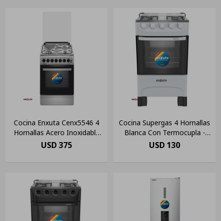
Cocina Enxuta Cenx5546 4
Cocina Supergas 4 Hornallas
Hornallas Acero Inoxidable
Blanca Con Termocupla -
Amv Tipo De Conexión
Enxuta
USD
375
USD
130
Multigas