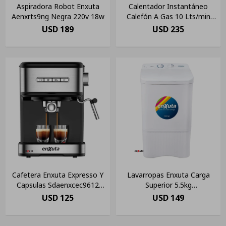
Aspiradora Robot Enxuta
Calentador Instantáneo
Aenxrts9ng Negra 220v 18w
Calefón A Gas 10 Lts/min
Enxuta
USD
189
USD
235
Cafetera Enxuta Expresso Y
Lavarropas Enxuta Carga
Capsulas Sdaenxcec9612
Superior 5.5kg
Color Gris
Semiautomático Color
USD
125
USD
149
Blanco