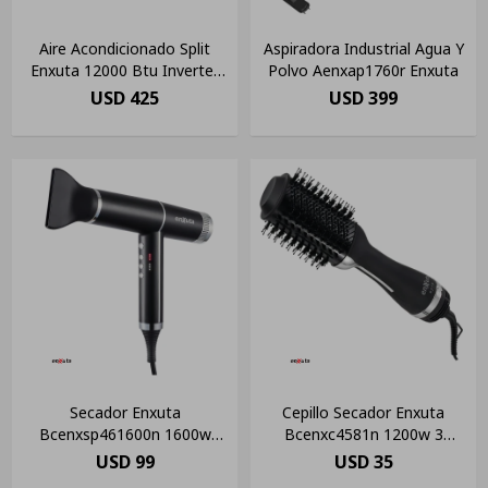
Aire Acondicionado Split
Aspiradora Industrial Agua Y
Enxuta 12000 Btu Inverter
Polvo Aenxap1760r Enxuta
Frío Calor Blanco
USD
425
USD
399
Secador Enxuta
Cepillo Secador Enxuta
Bcenxsp461600n 1600w
Bcenxc4581n 1200w 3
Iónico 2 Boquillas 1 Difusor
Temperaturas - Black
USD
99
USD
35
Ultra Ligero