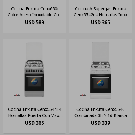
Cocina Enxuta Cenx650i
Cocina A Supergas Enxuta
Color Acero Inoxidable Con
Cenx5542i 4 Hornallas Inox
Puerta Con Visor
USD
589
USD
365
Cocina Enxuta Cenx5544i 4
Cocina Enxuta Cenx5546
Hornallas Puerta Con Visor
Combinada 3h Y 1d Blanca
Color Inoxidable
USD
365
USD
339