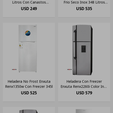
Litros Con Canastos
Frio Seco Inox 348 Litros
Fvenx2260 Col
Efic A Color Gris
USD
249
USD
535
Heladera No Frost Enxuta
Heladera Con Freezer
Renx1350w Con Freezer 345l
Enxuta Renx2260i Color Inox
Con Capacidad De 258l 220v
USD
525
USD
579