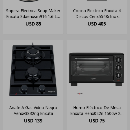
Sopera Electrica Soup Maker
Cocina Electrica Enxuta 4
Enxuta Sdaenxsm916 1.6 Lts
Discos Cenx5548i Inox
Color Gris
Convección(pausado)
USD
85
USD
405
Anafe A Gas Vidrio Negro
Horno Eléctrico De Mesa
Aenxv3832ng Enxuta
Enxuta Henx022n 1500w 22l
Amv Color Negro
USD
139
USD
75