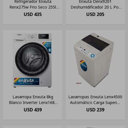
Refrigerador Enxuta
Enxuta Denx9201
Renx275w Frio Seco 255l
Deshumidificador 20 L Por
Color Blanco
Dia Con Ruedas
USD
435
USD
205
Lavarropa Enxuta 8kg
Lavarropas Enxuta Lenx4500
Blanco Inverter Lenx1685
Automático Carga Superior
1400rpm
5kg
USD
439
USD
239