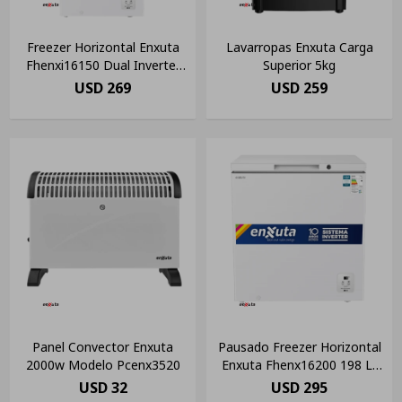
Freezer Horizontal Enxuta
Lavarropas Enxuta Carga
Fhenxi16150 Dual Inverter
Superior 5kg
141 Lts
USD
269
USD
259
Panel Convector Enxuta
Pausado Freezer Horizontal
2000w Modelo Pcenx3520
Enxuta Fhenx16200 198 Lt
Funcion Dual Color Blanco
USD
32
USD
295