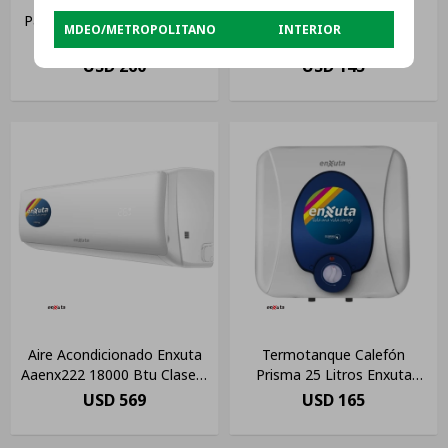
Pausado Freezer Horizontal
Campana Enxuta Inox
MDEO/METROPOLITANO
INTERIOR
Enxuta 142 Litros
Cssenx116 60cm 3
Fhenx16150 Dual
Velocidades
USD
260
USD
145
Aire Acondicionado Enxuta
Termotanque Calefón
Aaenx222 18000 Btu Clase C
Prisma 25 Litros Enxuta
Color Blanco
Tanque Acero Amv Color
USD
569
USD
165
Blanco