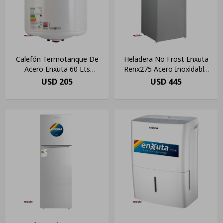
Calefón Termotanque De
Heladera No Frost Enxuta
Acero Enxuta 60 Lts
Renx275 Acero Inoxidable
Tenx2160 Color Blanco
Con Freezer 248 Lt 220v -
USD
205
USD
445
240v