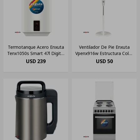
Termotanque Acero Enxuta
Ventilador De Pie Enxuta
Tenx1050s Smart 47l Digital
Vpenx916w Estructura Color
Ltc
Blanco
USD
239
USD
50