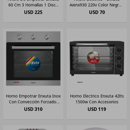
60 Cm 3 Hornallas 1 Disco
Aienx930 220v Color Negro -
Color Plateado
1 Hornalla
USD
225
USD
70
Horno Empotrar Enxuta Inox
Horno Electrico Enxuta 42lts
Con Convección Forzador
1500w Con Accesorios
Aire Lt
USD
310
USD
119