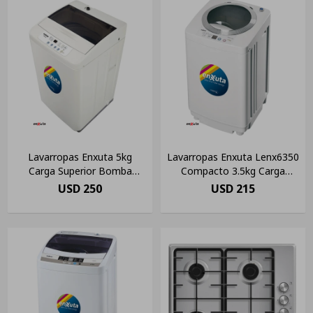
Lavarropas Enxuta 5kg
Lavarropas Enxuta Lenx6350
Carga Superior Bomba
Compacto 3.5kg Carga
Incluída En Color Blanco
Superior
USD
250
USD
215