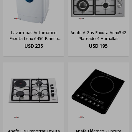
Lavarropas Automático
Anafe A Gas Enxuta Aenx542
Enxuta Lenx 6450 Blanco
Plateado 4 Hornallas
4.5kg Amv
USD
235
USD
195
Anafe De Empotrar Enxuta
Anafe Eléctrico - Enxuta