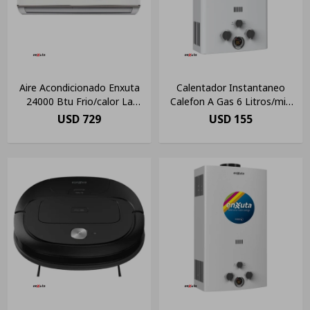
Aire Acondicionado Enxuta
Calentador Instantaneo
24000 Btu Frio/calor La
Calefon A Gas 6 Litros/min
Tentación Color Blanco
Enxuta
USD
729
USD
155