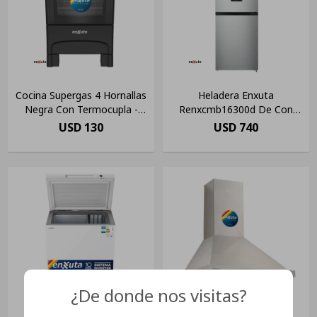
Cocina Supergas 4 Hornallas
Heladera Enxuta
Negra Con Termocupla -
Renxcmb16300d De Con
Enxuta Pf Color Negro
304l
USD
130
USD
740
¿De donde nos visitas?