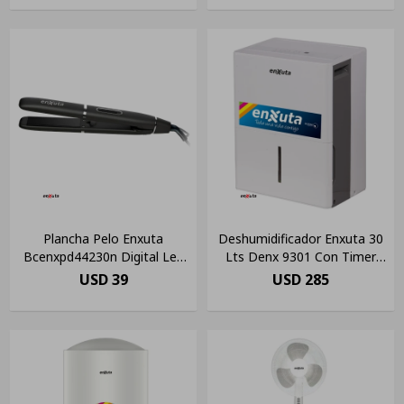
Plancha Pelo Enxuta
Deshumidificador Enxuta 30
Bcenxpd44230n Digital Led
Lts Denx 9301 Con Timer
Cerámica Negro
Albion Color Blanco
USD
39
USD
285