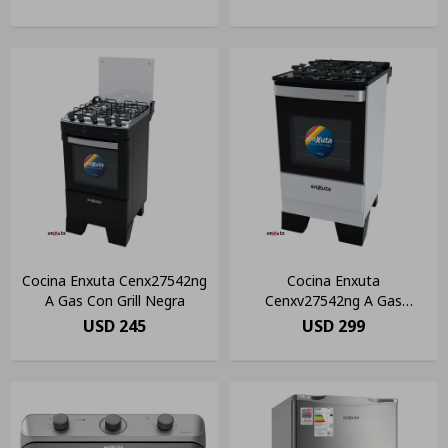
Cocina Enxuta Cenx27542ng
Cocina Enxuta
A Gas Con Grill Negra
Cenxv27542ng A Gas
Mesada Vidrio
USD
245
USD
299