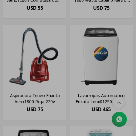
Aenx1200n Con Bolsa Color
1800 Watts Cable 5 Metros
Negro
Color Negro(pausada)
USD
55
USD
75
Aspiradora Trineo Enxuta
Lavarropas Automático
Aenx1800 Roja 220v
Enxuta Lenx01250 Blanco
12kg 220 V
USD
75
USD
465