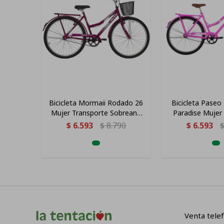
Bicicleta Mormaii Rodado 26
Bicicleta Paseo
Mujer Transporte Sobreana
Paradise Mujer
Con Canasto Violeta
Rosa 2
$
6.593
$
8.790
$
6.593
Venta telef