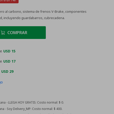
7
ero al carbono, sistema de frenos V-Brake, componentes
dad, incluyendo guardabarros, cubrecadena.
COMPRAR
de
USD 15
de
USD 17
e
USD 29
go
ana - LLEGA HOY GRATIS:
Costo normal: $ 0.
na - Soy Delivery_MP:
Costo normal: $ 400.