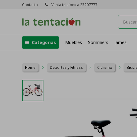
Contacto
Venta telefónica 23207777
Categorias
Muebles
Sommiers
James
Home
Deportes y Fitness
Ciclismo
Bicicl