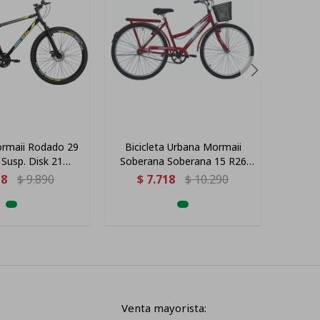
ormaii Rodado 29
Bicicleta Urbana Mormaii
Bicicl
 Susp. Disk 21
Soberana Soberana 15 R26
Alpin
 Negra Con Verde
Para Mujer, Tamaño 26
18
$
9.890
$
7.718
$
10.290
US
Y Azul
Pulgadas
Venta mayorista: