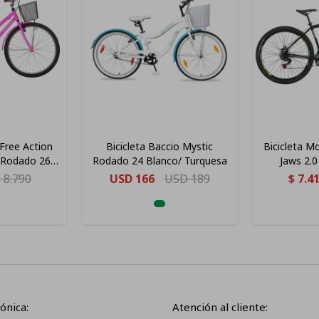
 Free Action
Bicicleta Baccio Mystic
Bicicleta M
 Rodado 26
Rodado 24 Blanco/ Turquesa
Jaws 2.0
1 "
Velocidades
$
8.790
USD
166
USD
189
$
7.4
ónica:
Atención al cliente: