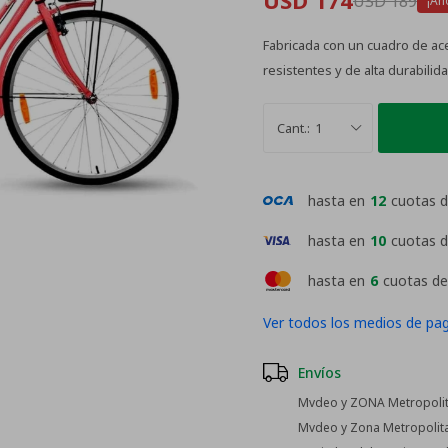
USD
174
USD
189
Fabricada con un cuadro de ac
resistentes y de alta durabili
1
hasta en
12
cuotas 
hasta en
10
cuotas 
hasta en
6
cuotas d
Ver todos los medios de pa
Envíos
Mvdeo y ZONA Metropolit
Mvdeo y Zona Metropolita