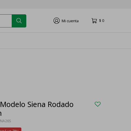
$
0
o Modelo Siena Rodado
n
ENA26S