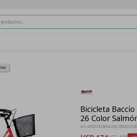
etas
Bicicleta Bacci
26 Color Salmó
05DECESIENA26S-05DECESI