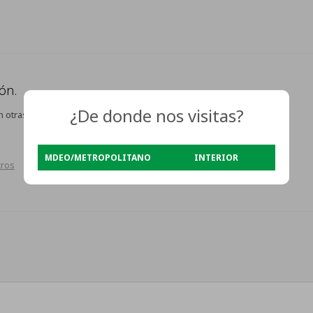
ón.
¿De donde nos visitas?
n otras secciones de nuestro catálogo.
MDEO/METROPOLITANO
INTERIOR
ltros