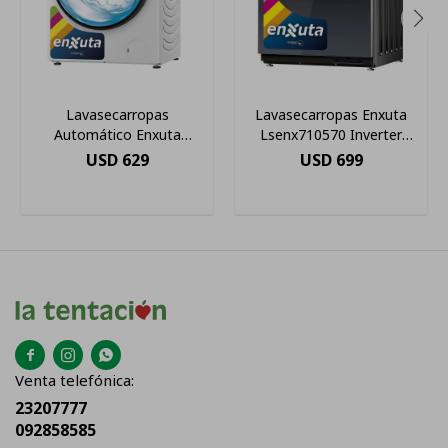
Lavasecarropas
Lavasecarropas Enxuta
Automático Enxuta
Lsenx710570 Inverter
Inverter Hasta 10.5kg
10.5kg Js Ltda Color Gris
USD
629
USD
699
220v Color Blanco
Oscuro



Venta telefónica:
23207777
092858585