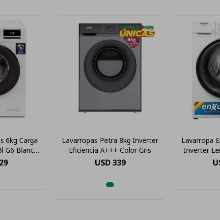
s 6kg Carga
Lavarropas Petra 8kg Inverter
Lavarropa E
Bl G6 Blanco
Eficiencia A+++ Color Gris
Inverter L
 Ltc
29
USD
339
U