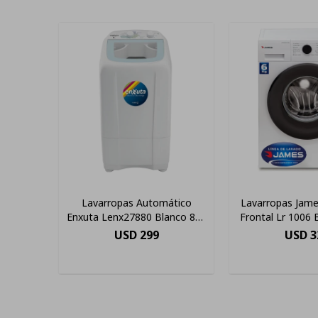
Lavarropas Automático
Lavarropas Jame
Enxuta Lenx27880 Blanco 8kg
Frontal Lr 1006 
220 V
Inverter
USD
299
USD
3