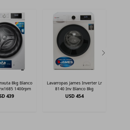
nxuta 8kg Blanco
Lavarropas James Inverter Lr
Lavarr
enx1685 1400rpm
8140 Inv Blanco 8kg
8140
SD
439
USD
454