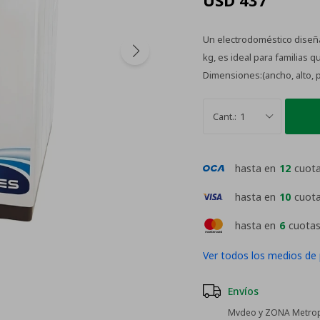
USD
437
Un electrodoméstico diseñad
kg, es ideal para familias 
Dimensiones:(ancho, alto, p
1
hasta en
12
cuot
hasta en
10
cuot
hasta en
6
cuotas
Ver todos los medios de
Envíos
Mvdeo y ZONA Metropo