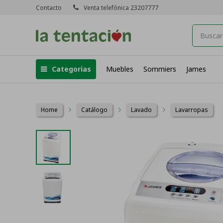
Contacto
Venta telefónica 23207777
Categorias
Muebles
Sommiers
James
Home
Catálogo
Lavado
Lavarropas