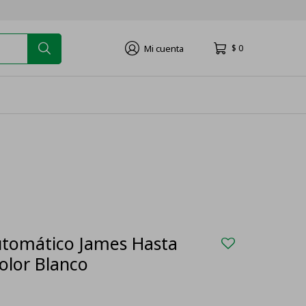
$
0
utomático James Hasta
olor Blanco