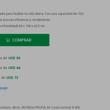
o para facilitar tu vida diaria. Con una capacidad de 10,5
que buscan eficiencia y rendimiento.
rofundidad) 60 x 100 x 62.5 cm
COMPRAR
as de
USD 36
as de
USD 44
 de
USD 73
 pago
litana -48 Hs. ENTREGA PROPIA_M:
Costo normal: $ 400.