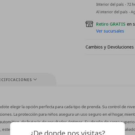
Interior del país - 72 
Al interior del país - 
Retiro GRATIS
en s
Ver sucursales
Cambios y Devoluciones
ECIFICACIONES
te elegir la opción perfecta para cada tipo de prenda. Su control de nivel 
funciones. La protección para niños asegura un uso seguro en el hogar, mient
automático, disfrutarás de resultados óptimos. Su diseño de carga superio
 este lavarropas se adapta a tus necesidades, convirtiéndose en un aliado
¿De donde nos visitas?