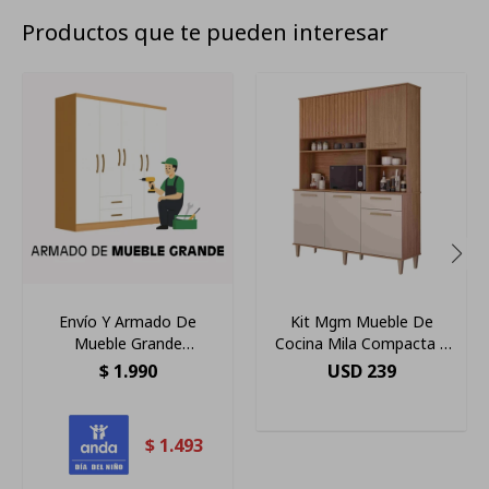
Productos que te pueden interesar
Envío Y Armado De
Kit Mgm Mueble De
Mueble Grande
Cocina Mila Compacta 6
Montevideo Y
Puertas
$
1.990
USD
239
Metropolitana
$
1.493