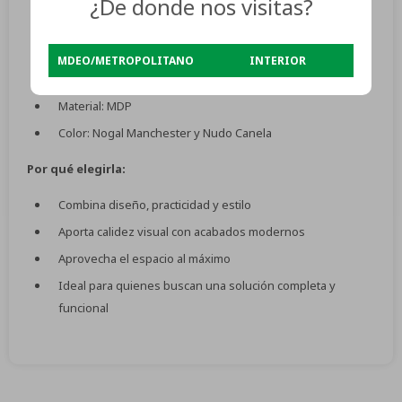
¿De donde nos visitas?
Ancho: 136 cm
Alto: 201 cm
MDEO/METROPOLITANO
INTERIOR
Profundidad: 54 cm
Material: MDP
Color: Nogal Manchester y Nudo Canela
Por qué elegirla:
Combina diseño, practicidad y estilo
Aporta calidez visual con acabados modernos
Aprovecha el espacio al máximo
Ideal para quienes buscan una solución completa y
funcional