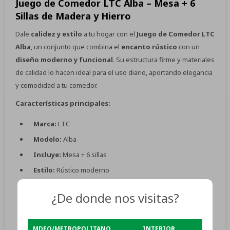
Juego de Comedor LTC Alba – Mesa + 6
Sillas de Madera y Hierro
Dale
calidez y estilo
a tu hogar con el
Juego de Comedor LTC
Alba
, un conjunto que combina el
encanto rústico
con un
diseño moderno y funcional
. Su estructura firme y materiales
de calidad lo hacen ideal para el uso diario, aportando elegancia
y comodidad a tu comedor.
Características principales:
Marca:
LTC
Modelo:
Alba
Incluye:
Mesa + 6 sillas
Estilo:
Rústico moderno
Materiales:
Madera natural e hierro
¿De donde nos visitas?
Medidas mesa:
110 × 80 × 75 cm
Diseño de sillas:
Respaldo cruzado, ergonómicas y
MDEO/METROPOLITANO
resistentes
INTERIOR