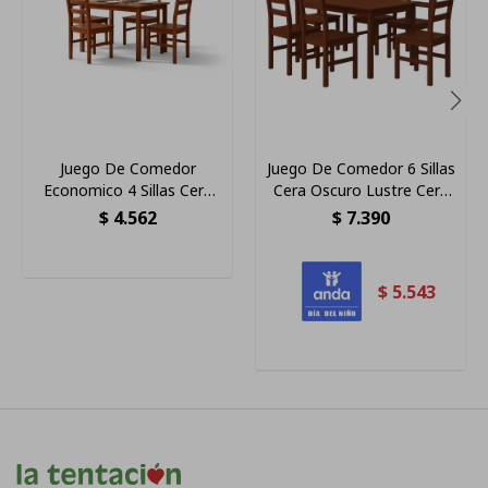
Juego De Comedor
Juego De Comedor 6 Sillas
Economico 4 Sillas Cera
Cera Oscuro Lustre Cera
Oscuro
100% Pino
$
4.562
$
7.390
$
5.543