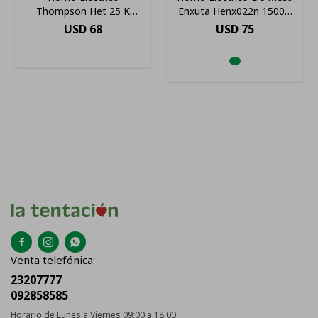
Thompson Het 25 K
Enxuta Henx022n 1500w
Termostato Color Negro
22l Amv Color Negro
USD
68
USD
75



Venta telefónica:
23207777
092858585
Horario de Lunes a Viernes 09:00 a 18:00