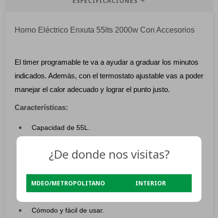
ESPECIFICACIONES
Horno Eléctrico Enxuta 55lts 2000w Con Accesorios
El timer programable te va a ayudar a graduar los minutos
indicados. Además, con el termostato ajustable vas a poder
manejar el calor adecuado y lograr el punto justo.
Características:
Capacidad de 55L.
Termostato para control de temperatura y función de
¿De donde nos visitas?
timer.
Accesorios incluidos: bandeja.
MDEO/METROPOLITANO
INTERIOR
Dimensiones: 56 cm de ancho, 39.7 cm de alto y 46.1
cm de profundidad.
Cómodo y fácil de usar.