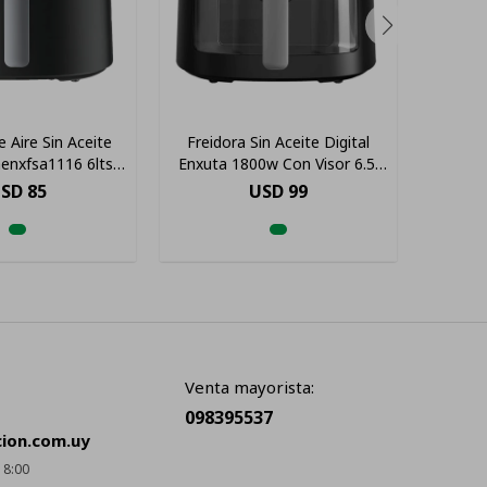
 Aire Sin Aceite
Freidora Sin Aceite Digital
Frei
enxfsa1116 6lts
Enxuta 1800w Con Visor 6.5l
Sdae
Color Negro
Color Negro
SD
85
USD
99
Venta mayorista:
098395537
cion.com.uy
18:00