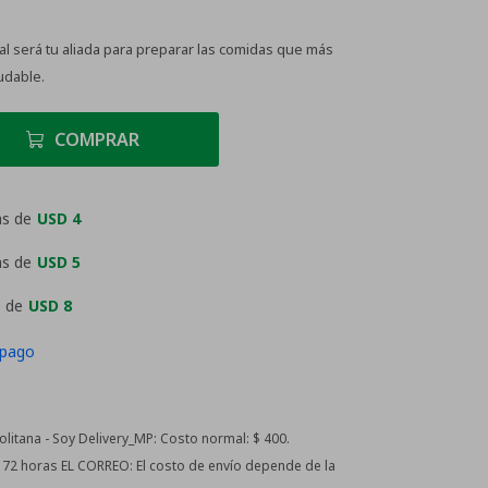
tal será tu aliada para preparar las comidas que más
udable.
COMPRAR
as de
USD 4
as de
USD 5
 de
USD 8
 pago
itana - Soy Delivery_MP:
Costo normal: $ 400.
 - 72 horas EL CORREO:
El costo de envío depende de la