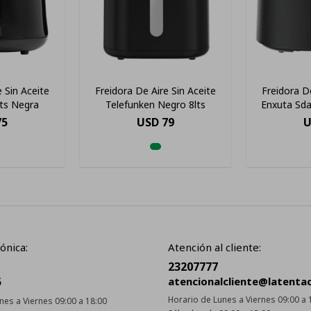
e Sin Aceite
Freidora De Aire Sin Aceite
Freidora De
lts Negra
Telefunken Negro 8lts
Enxuta Sda
Touch 
75
USD
79
U
ónica:
Atención al cliente:
23207777
5
atencionalcliente@latenta
Horario de Lunes a Viernes 09:00 a 
nes a Viernes 09:00 a 18:00