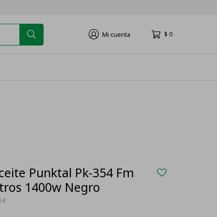
$
0
Aceite Punktal Pk-354 Fm
itros 1400w Negro
54