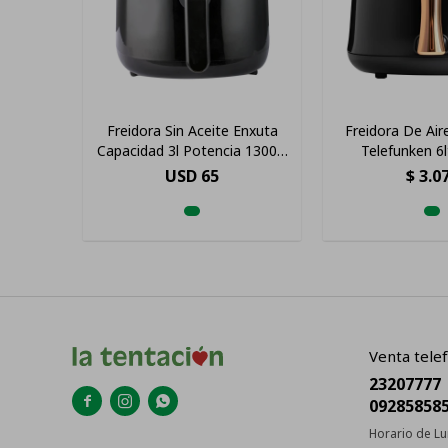
Freidora Sin Aceite Enxuta
Freidora De Air
Capacidad 3l Potencia 1300w
Telefunken 6
Color Negro
USD
65
$
3.0
Venta telef
23207777



09285858
Horario de Lu