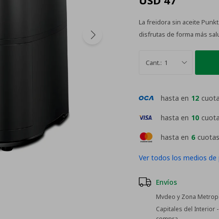
USD
47
La freidora sin aceite Punk
disfrutas de forma más sal
1
hasta en
12
cuot
hasta en
10
cuot
hasta en
6
cuotas
Ver todos los medios de
Envíos
Mvdeo y Zona Metropol
Capitales del Interior
compra.