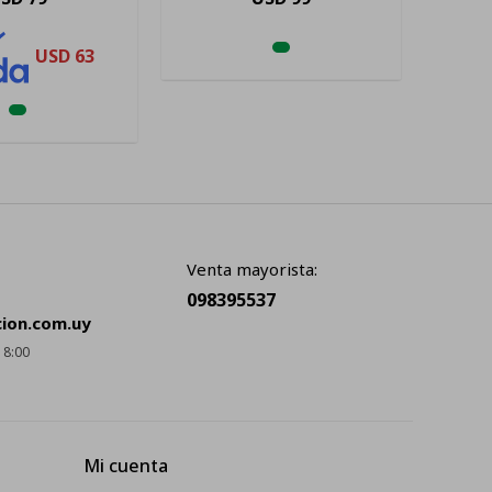
USD
63
Venta mayorista:
098395537
cion.com.uy
18:00
Mi cuenta