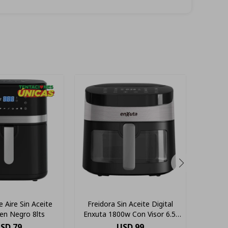
 Aire Sin Aceite
Freidora Sin Aceite Digital
Frei
en Negro 8lts
Enxuta 1800w Con Visor 6.5l
Sdae
Color Negro
SD
79
USD
99