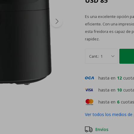
USD
85
Es una excelente opción p
eficiente. Con una impresio
esta freidora es capaz de 
rapidez.
1
hasta en
12
cuot
hasta en
10
cuot
hasta en
6
cuotas
Ver todos los medios de
Envíos