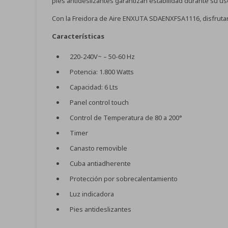
pies antideslizantes garantizan estabilidad durante su us
Con la Freidora de Aire ENXUTA SDAENXFSA1116, disfrutar
Características
220-240V~ – 50-60 Hz
Potencia: 1.800 Watts
Capacidad: 6 Lts
Panel control touch
Control de Temperatura de 80 a 200°
Timer
Canasto removible
Cuba antiadherente
Protección por sobrecalentamiento
Luz indicadora
Pies antideslizantes