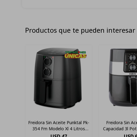
Productos que te pueden interesar
Freidora Sin Aceite Punktal Pk-
Freidora Sin Ac
354 Fm Modelo Xl 4 Litros
Capacidad 3l Po
1400w Negro
Color N
USD
47
USD