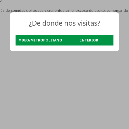
o.
ás de comidas deliciosas y crujientes sin el exceso de aceite, combinando
¿De donde nos visitas?
MDEO/METROPOLITANO
INTERIOR