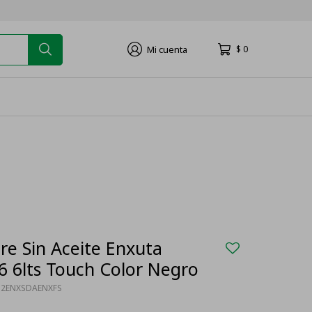
$
0
re Sin Aceite Enxuta
 6lts Touch Color Negro
32ENXSDAENXFS