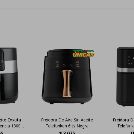
eite Enxuta
Freidora De Aire Sin Aceite
Freidora De
tencia 1300w
Telefunken 6lts Negra
Telefunk
egro
65
$
3.075
U