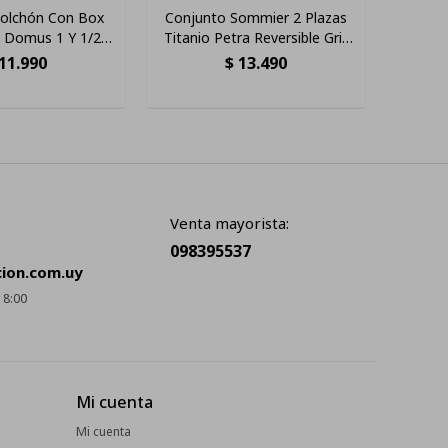
olchón Con Box
Conjunto Sommier 2 Plazas
Somm
a Domus 1 Y 1/2
Titanio Petra Reversible Gris
Dom
spuma De Alta
Oscuro
Espum
11.990
$
13.490
d Reversible
Rever
Venta mayorista:
098395537
cion.com.uy
18:00
Mi cuenta
Mi cuenta