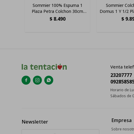
Sommier 100% Espuma 1
Sommier Colc
Plaza Petra Colchon 30cm
Domus 1 Y 1/2 P
Alto 150 Kg
De Alta Densida
$
8.490
$
9.8
Color Negr
Venta telef
23207777



09285858
Horario de Lu
Sábados de 0
Empresa
Newsletter
Sobre nosot