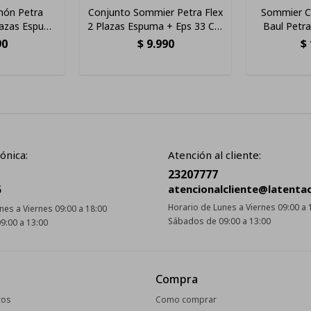
hón Petra
Conjunto Sommier Petra Flex
Sommier C
lazas Espuma
2 Plazas Espuma + Eps 33 Cm
Baul Petr
d Reversible
De Altura Soporta 150kg
Plazas E
90
$
9.990
$
o/rojo
Ortopédico
Densida
ónica:
Atención al cliente:
23207777
5
atencionalcliente@latenta
Horario de Lunes a Viernes 09:00 a 
nes a Viernes 09:00 a 18:00
Sábados de 09:00 a 13:00
9:00 a 13:00
Compra
ros
Como comprar