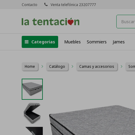
Contacto
Venta telefónica 23207777
Categorias
Muebles
Sommiers
James
Home
Catálogo
Camas y accesorios
So