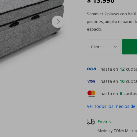
$
13.990
Sommier 2 plazas con baúl
pistones, amplio espacio d
espacio.
1
hasta en
12
cuot
hasta en
10
cuot
hasta en
6
cuotas
Ver todos los medios de
Envíos
Mvdeo y ZONA Metropo