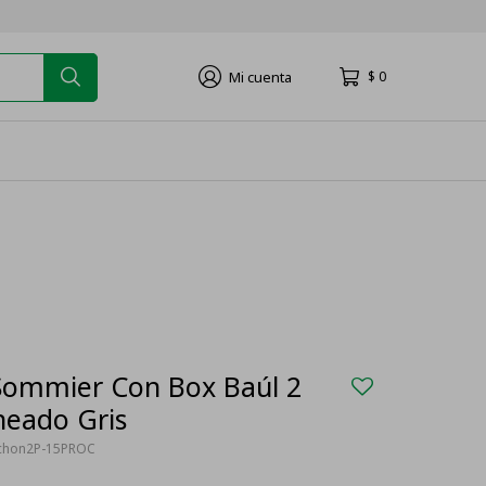
$
0
Sommier Con Box Baúl 2
neado Gris
chon2P-15PROC