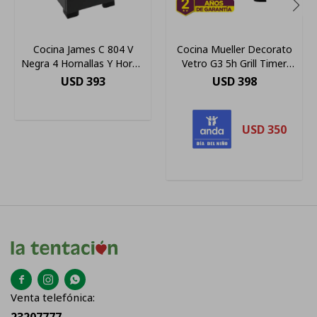
Cocina James C 804 V
Cocina Mueller Decorato
Negra 4 Hornallas Y Horno
Vetro G3 5h Grill Timer
A Gas Color Negro
Gas Envasado - Inox
USD
393
USD
398
USD
350



Venta telefónica: