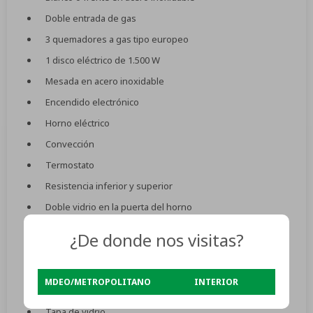
Doble entrada de gas
3 quemadores a gas tipo europeo
1 disco eléctrico de 1.500 W
Mesada en acero inoxidable
Encendido electrónico
Horno eléctrico
Convección
Termostato
Resistencia inferior y superior
Doble vidrio en la puerta del horno
Vidrio removible del horno
¿De donde nos visitas?
Luz en el horno – Timer mecánico
Parrilla y bandeja para horno
MDEO/METROPOLITANO
INTERIOR
Pies ajustables
Tapa de vidrio