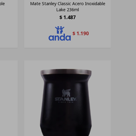
ble
Mate Stanley Classic Acero Inoxidable
Lake 236ml
$
1.487
$
1.190