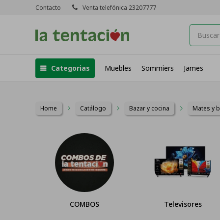
Contacto
Venta telefónica 23207777
Categorias
Muebles
Sommiers
James
Home
Catálogo
Bazar y cocina
Mates y 
COMBOS
Televisores