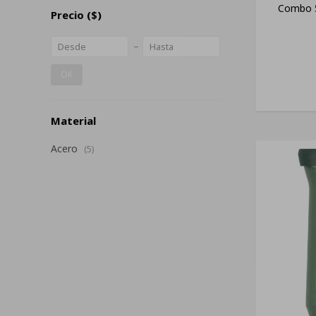
Combo 5
Precio
($)
OK
Material
Acero
(5)