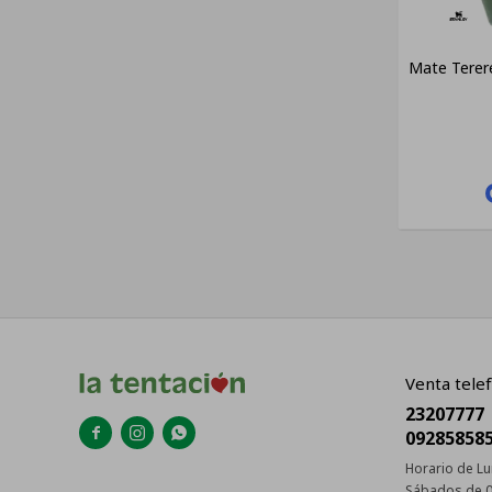
Mate Terere
Venta telef
23207777



09285858
Horario de Lu
Sábados de 0