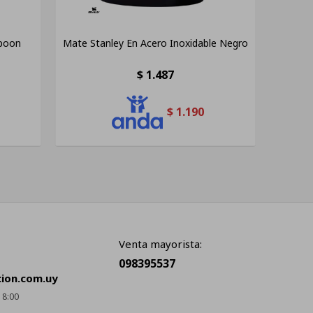
Spoon
Mate Stanley En Acero Inoxidable Negro
$
1.487
$
1.190
Venta mayorista:
098395537
cion.com.uy
18:00