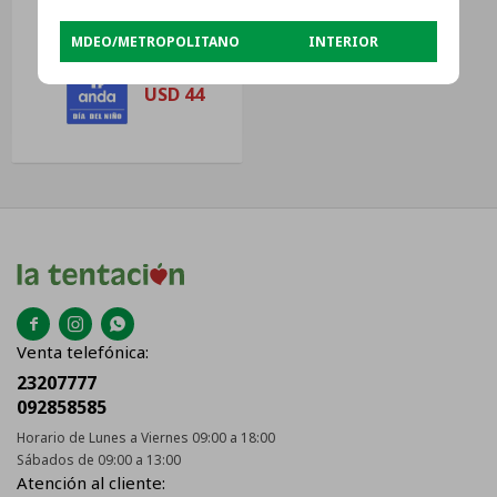
24cm 3.5lt
USD
59
MDEO/METROPOLITANO
INTERIOR
USD
44



Venta telefónica:
23207777
092858585
Horario de Lunes a Viernes 09:00 a 18:00
Sábados de 09:00 a 13:00
Atención al cliente: