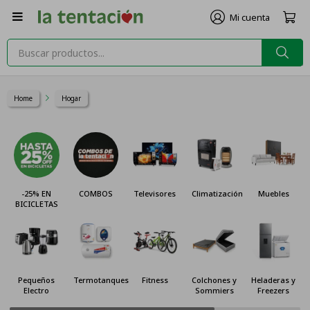

Home
Hogar
-25% EN
COMBOS
Televisores
Climatización
Muebles
BICICLETAS
Pequeños
Termotanques
Fitness
Colchones y
Heladeras y
Electro
Sommiers
Freezers