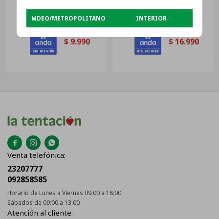
1.88 X 30cm
Ecosoft Y Poliester Gris
$
11.990
$
18.990
MDEO/METROPOLITANO
INTERIOR
$
9.990
$
16.990



Venta telefónica:
23207777
092858585
Horario de Lunes a Viernes 09:00 a 18:00
Sábados de 09:00 a 13:00
Atención al cliente: