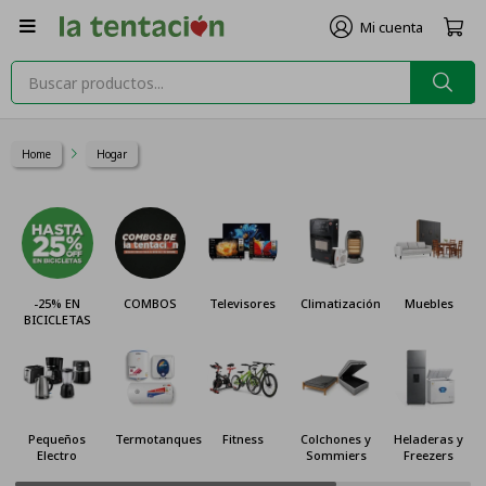

Home
Hogar
-25% EN
COMBOS
Televisores
Climatización
Muebles
BICICLETAS
Pequeños
Termotanques
Fitness
Colchones y
Heladeras y
Electro
Sommiers
Freezers