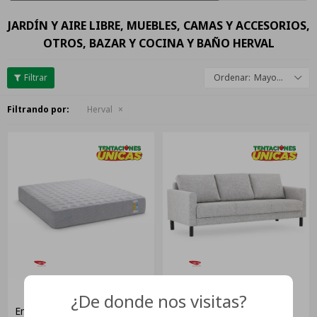
JARDÍN Y AIRE LIBRE, MUEBLES, CAMAS Y ACCESORIOS,
OTROS, BAZAR Y COCINA Y BAÑO HERVAL
Mayor descuento
Filtrando por:
Herval
¿De donde nos visitas?
Colchon De Resorte
Sofá Living 3 Cuerpos
Embolsado Bumpcore 1.38 X
Autoarmable Madera