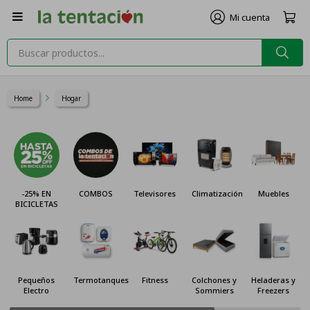

Home
Hogar
-25% EN
COMBOS
Televisores
Climatización
Muebles
BICICLETAS
Pequeños
Termotanques
Fitness
Colchones y
Heladeras y
Electro
Sommiers
Freezers