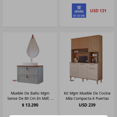
USD
131
Mueble De Baño Mgm
Kit Mgm Mueble De Cocina
Sense De 80 Cm En Mdf, 1
Mila Compacta 6 Puertas
Gv, 1 Unidad Color
$
13.290
USD
239
Pistacho/freejo