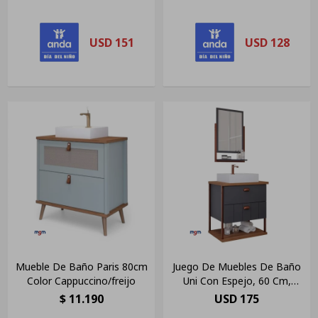
Los Muebles
Cappuccino/freijo
USD
151
USD
128
Mueble De Baño Paris 80cm
Juego De Muebles De Baño
Color Cappuccino/freijo
Uni Con Espejo, 60 Cm,
Mgm Dark Gray Mobile
$
11.190
USD
175