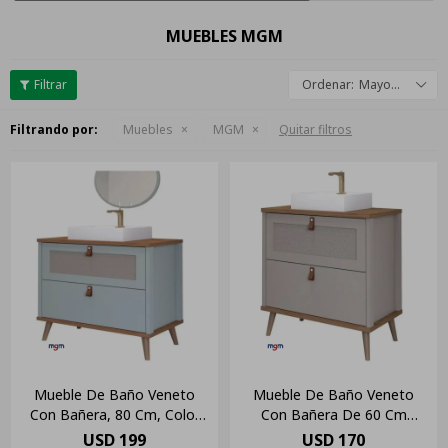
MUEBLES MGM
Mayor descuento
Filtrando por:
Muebles
MGM
Quitar filtros
Mueble De Baño Veneto
Mueble De Baño Veneto
Con Bañera, 80 Cm, Color
Con Bañera De 60 Cm
Pistacho/frye
Capuccino/freijo Color De
USD
199
USD
170