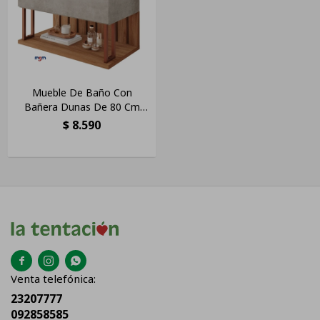
Mueble De Baño Con
Bañera Dunas De 80 Cm
Cemento
$
8.590



Venta telefónica:
23207777
092858585