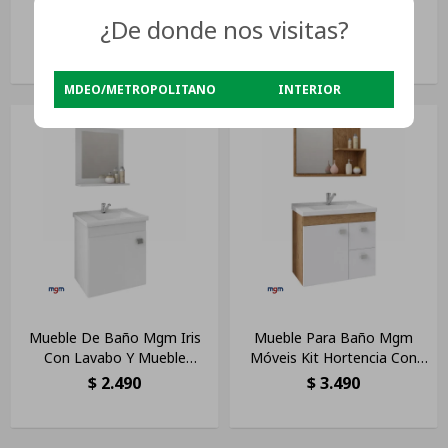
$
11.290
¿De donde nos visitas?
MDEO/METROPOLITANO
INTERIOR
Mueble De Baño Mgm Iris
Mueble Para Baño Mgm
Con Lavabo Y Mueble
Móveis Kit Hortencia Con
Blanco Con Orificio Para
Bacha Color Blanco Y
$
2.490
$
3.490
Grifos
Mueble Roble/blanco