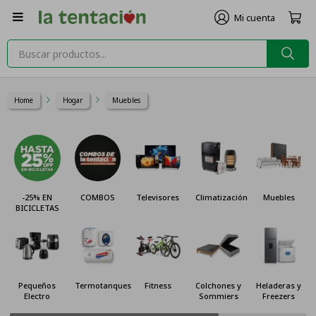

Home
Hogar
Muebles
-25% EN
COMBOS
Televisores
Climatización
Muebles
BICICLETAS
Pequeños
Termotanques
Fitness
Colchones y
Heladeras y
Electro
Sommiers
Freezers