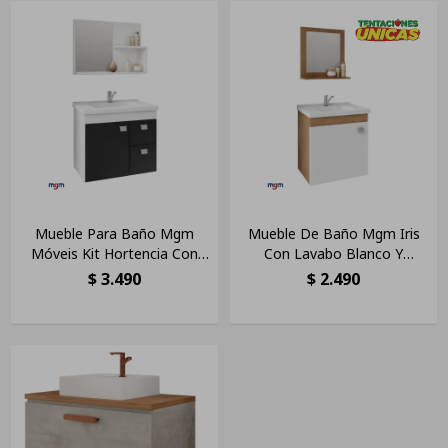
Mueble Para Baño Mgm
Mueble De Baño Mgm Iris
Móveis Kit Hortencia Con
Con Lavabo Blanco Y
Bacha Color Blanco Y
Muebles De Color
$
3.490
$
2.490
Mueble Blanco/negro
Almendrado/blanco