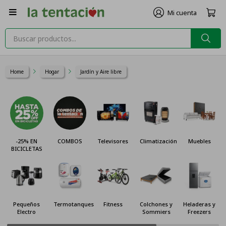

Home
Hogar
Jardín y Aire libre
-25% EN
COMBOS
Televisores
Climatización
Muebles
BICICLETAS
Pequeños
Termotanques
Fitness
Colchones y
Heladeras y
Electro
Sommiers
Freezers