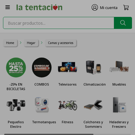

Home
Hogar
Camas y accesorios
-25% EN
COMBOS
Televisores
Climatización
Muebles
BICICLETAS
Pequeños
Termotanques
Fitness
Colchones y
Heladeras y
Electro
Sommiers
Freezers