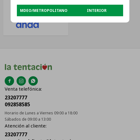
T1gccdt2p1103 Color Blanco
USD
56
Liso
MDEO/METROPOLITANO
INTERIOR
USD
45



Venta telefónica:
23207777
092858585
Horario de Lunes a Viernes 09:00 a 18:00
Sábados de 09:00 a 13:00
Atención al cliente:
23207777