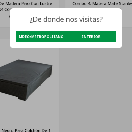
De Madera Pino Con Lustre
Combo 4: Matera Mate Stanle
4 Con Auxiliar Y Escalera
Calientacamas
$
9.690
$
2.500
¿De donde nos visitas?
MDEO/METROPOLITANO
INTERIOR
 Negro Para Colchón De 1