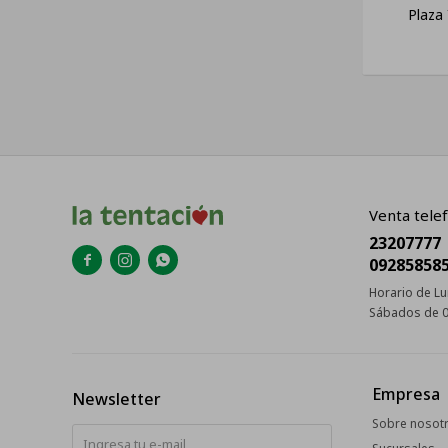
Plaza
Venta telef
23207777



09285858
Horario de Lu
Sábados de 0
Empresa
Newsletter
Sobre nosot