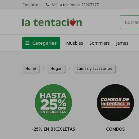
Contacto
Venta telefónica 23207777
Categorias
Muebles
Sommiers
James
Home
Hogar
Camas y accesorios
-25% EN BICICLETAS
COMBOS