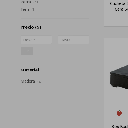
Petra
(41)
Cucheta 
Cera 6x
Tem
(1)
Precio
($)
OK
Material
Madera
(2)
Box Baúl