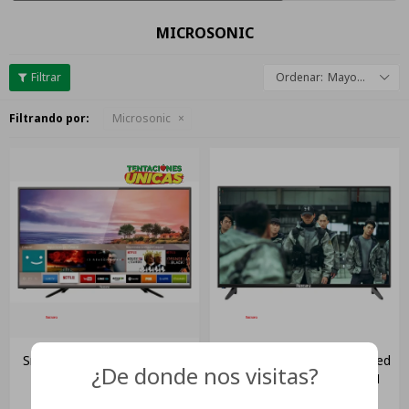
MICROSONIC
Mayor descuento
Filtrando por:
Microsonic
Smart Tv Microsonic 40" 4k
Smart Tv Microsonic 32'' Led
¿De donde nos visitas?
Led Mod. Led4ksm50b2
Hd Android Leddgsm32b1
USD
349
USD
169