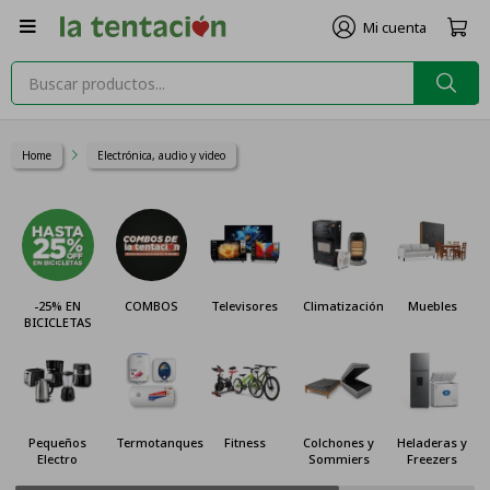

Home
Electrónica, audio y video
-25% EN
COMBOS
Televisores
Climatización
Muebles
BICICLETAS
Pequeños
Termotanques
Fitness
Colchones y
Heladeras y
Electro
Sommiers
Freezers