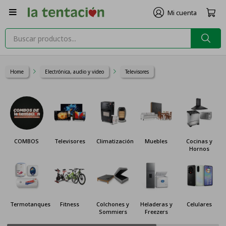

Home
Electrónica, audio y video
Televisores
COMBOS
Televisores
Climatización
Muebles
Cocinas y
Hornos
Termotanques
Fitness
Colchones y
Heladeras y
Celulares
Sommiers
Freezers