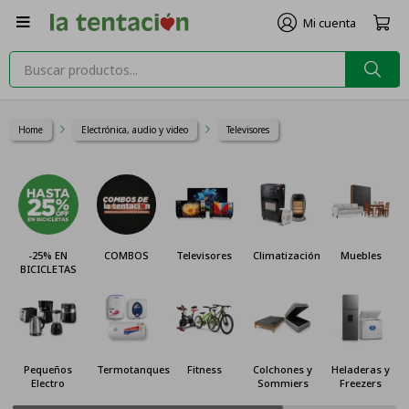

Home
Electrónica, audio y video
Televisores
-25% EN
COMBOS
Televisores
Climatización
Muebles
BICICLETAS
Pequeños
Termotanques
Fitness
Colchones y
Heladeras y
Electro
Sommiers
Freezers