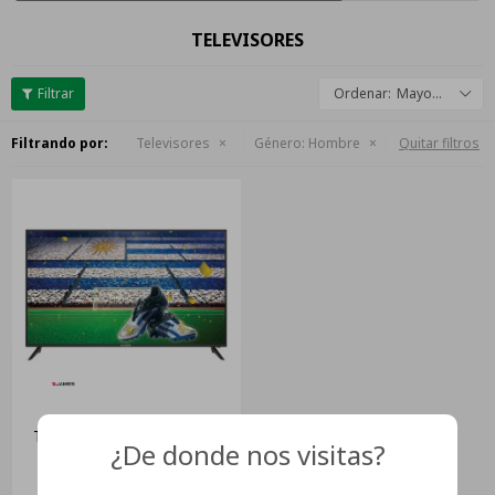
TELEVISORES
Mayor descuento
Filtrando por:
Televisores
Género:
Hombre
Quitar filtros
Tv Led James 50 Televisor
¿De donde nos visitas?
Hd Sintonizador Digital
S50n3 Dimm Negro
USD
467