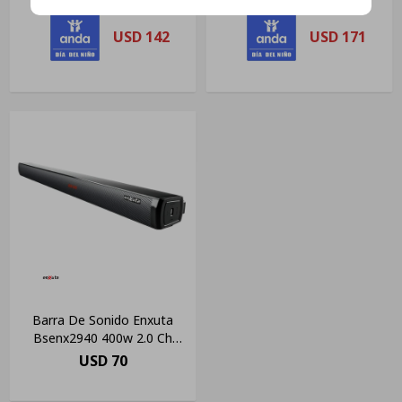
USD
142
USD
171
Barra De Sonido Enxuta
Bsenx2940 400w 2.0 Ch
Bluetooth Color Negro
USD
70