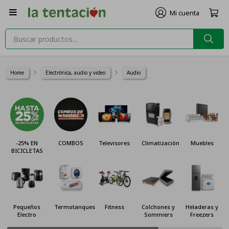

Home
Electrónica, audio y video
Audio
-25% EN
COMBOS
Televisores
Climatización
Muebles
BICICLETAS
Pequeños
Termotanques
Fitness
Colchones y
Heladeras y
Electro
Sommiers
Freezers