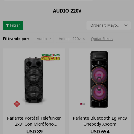
AUDIO 220V
Mayor descuento
Filtrando por:
Audio
Voltaje:
220v
Quitar filtros
Parlante Portátil Telefunken
Parlante Bluetooth Lg Rnc9
2x8” Con Micrófono
Onebody Xboom
Inalámbrico Y Luces Led
USD
89
USD
654