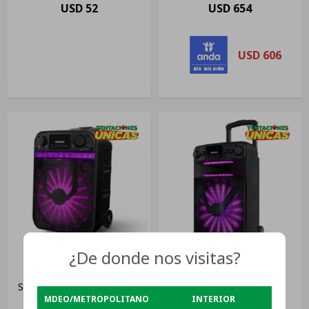
Bde Color Negro
USD
52
USD
654
USD
606
¿De donde nos visitas?
Parlante Activo Party
Parlante Portatil Philips
Speaker Philips Tax2206/77
Tax2706/77 Karaoke
MDEO/METROPOLITANO
INTERIOR
C/ Carry On
Bluetooth 40w
USD
189
USD
219