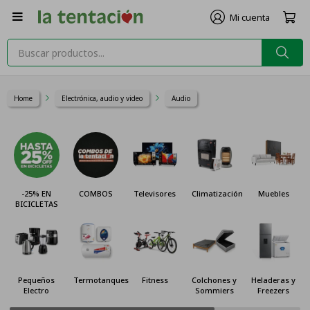

Home
Electrónica, audio y video
Audio
-25% EN
COMBOS
Televisores
Climatización
Muebles
BICICLETAS
Pequeños
Termotanques
Fitness
Colchones y
Heladeras y
Electro
Sommiers
Freezers