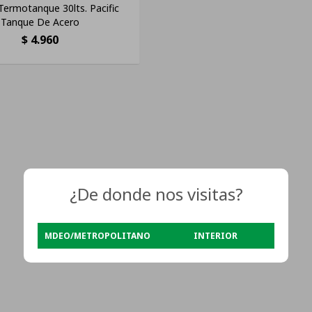
Termotanque 30lts. Pacific
Tanque De Acero
$
4.960
¿De donde nos visitas?
MDEO/METROPOLITANO
INTERIOR