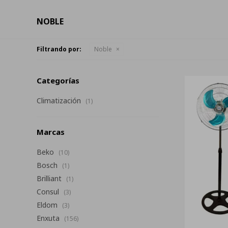
NOBLE
Filtrando por:
Noble
Categorías
Climatización
(1)
Marcas
Beko
(10)
Bosch
(1)
Brilliant
(1)
Consul
(3)
Eldom
(3)
Enxuta
(156)