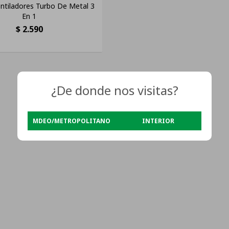
ntiladores Turbo De Metal 3
En 1
$
2.590
¿De donde nos visitas?
MDEO/METROPOLITANO
INTERIOR