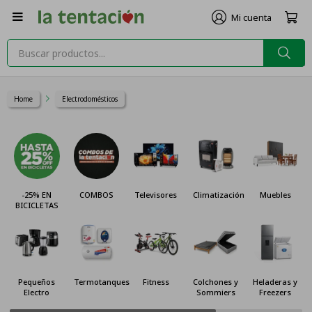

Home
Electrodomésticos
-25% EN
COMBOS
Televisores
Climatización
Muebles
BICICLETAS
Pequeños
Termotanques
Fitness
Colchones y
Heladeras y
Electro
Sommiers
Freezers