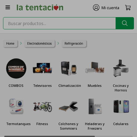

Home
Electrodomésticos
Refrigeración
COMBOS
Televisores
Climatización
Muebles
Cocinas y
Hornos
Termotanques
Fitness
Colchones y
Heladeras y
Celulares
Sommiers
Freezers