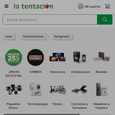

Home
Electrodomésticos
Refrigeración
-25% EN
COMBOS
Televisores
Climatización
Muebles
BICICLETAS
Pequeños
Termotanques
Fitness
Colchones y
Heladeras y
Electro
Sommiers
Freezers