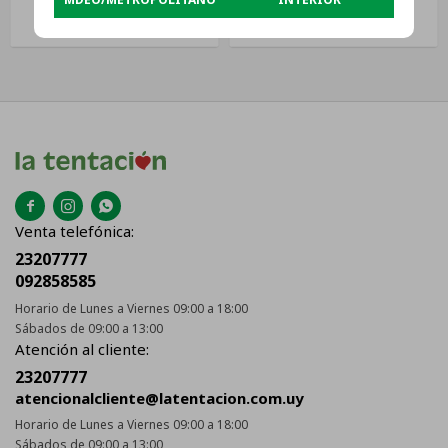
Color Plateado
300 W Frecuencia 50 Hz
USD
37
USD
52



Venta telefónica:
23207777
092858585
Horario de Lunes a Viernes 09:00 a 18:00
Sábados de 09:00 a 13:00
Atención al cliente:
23207777
atencionalcliente@latentacion.com.uy
Horario de Lunes a Viernes 09:00 a 18:00
Sábados de 09:00 a 13:00