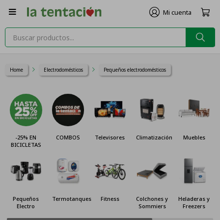

Home
Electrodomésticos
Pequeños electrodomésticos
-25% EN
COMBOS
Televisores
Climatización
Muebles
BICICLETAS
Pequeños
Termotanques
Fitness
Colchones y
Heladeras y
Electro
Sommiers
Freezers