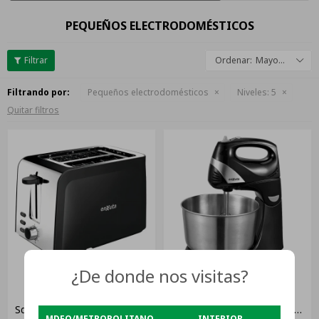
PEQUEÑOS ELECTRODOMÉSTICOS
Mayor descuento
Filtrando por:
Pequeños electrodomésticos
Niveles:
5
Quitar filtros
¿De donde nos visitas?
Tostadora Enxuta
Batidora De Pie Enxuta
Sdaenxt280 Inoxidable 850w
Color Negro 5 Velocidades
MDEO/METROPOLITANO
INTERIOR