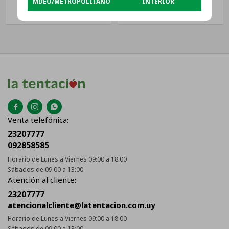
MDEO/METROPOLITANO
INTERIOR
Verde Agua
Black/metal
USD
38
USD
79



Venta telefónica:
23207777
092858585
Horario de Lunes a Viernes 09:00 a 18:00
Sábados de 09:00 a 13:00
Atención al cliente:
23207777
atencionalcliente@latentacion.com.uy
Horario de Lunes a Viernes 09:00 a 18:00
Sábados de 09:00 a 13:00