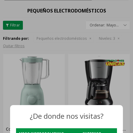
PEQUEÑOS ELECTRODOMÉSTICOS
Mayor descuento
Filtrando por:
Pequeños electrodomésticos
Niveles:
3
Quitar filtros
¿De donde nos visitas?
Licuadora Philips Daily
Cafetera De Filtro Philips
Collection Hr2125 Jarra Color
Hd7462/20 1,2 Lts Color