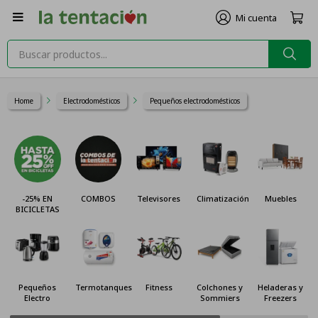

Home
Electrodomésticos
Pequeños electrodomésticos
-25% EN
COMBOS
Televisores
Climatización
Muebles
BICICLETAS
Pequeños
Termotanques
Fitness
Colchones y
Heladeras y
Electro
Sommiers
Freezers