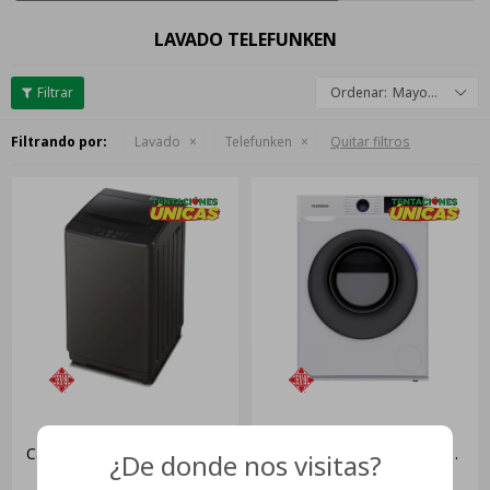
LAVADO TELEFUNKEN
Mayor descuento
Filtrando por:
Lavado
Telefunken
Quitar filtros
Lavarropas Telefunken
Lavarropa Automático
Carga Superior Tlflavsup-ii 6
Frontal Telefunken 6kg
¿De donde nos visitas?
Kgs
Blanco Ebz
USD
293
USD
269