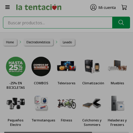

Home
Electrodomésticos
Lavado
-25% EN
COMBOS
Televisores
Climatización
Muebles
BICICLETAS
Pequeños
Termotanques
Fitness
Colchones y
Heladeras y
Electro
Sommiers
Freezers