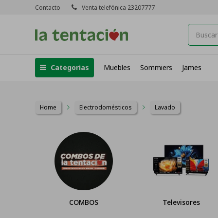
Contacto
Venta telefónica 23207777
Categorias
Muebles
Sommiers
James
Home
Electrodomésticos
Lavado
COMBOS
Televisores