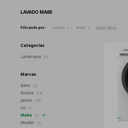
LAVADO MABE
Filtrando por:
Lavado
Mabe
Quitar filtros
Categorías
Lavarropas
(1)
Marcas
Beko
(2)
Enxuta
(24)
James
(18)
LG
(1)
Mabe
(1)
Mueller
(2)