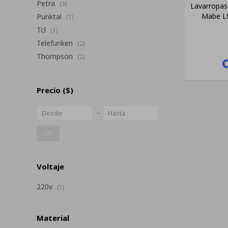
Petra
(3)
Lavarropas 
Mabe L
Punktal
(1)
Tcl
(1)
Telefunken
(2)
Thompson
(2)
Precio
($)
OK
Voltaje
220v
(1)
Material