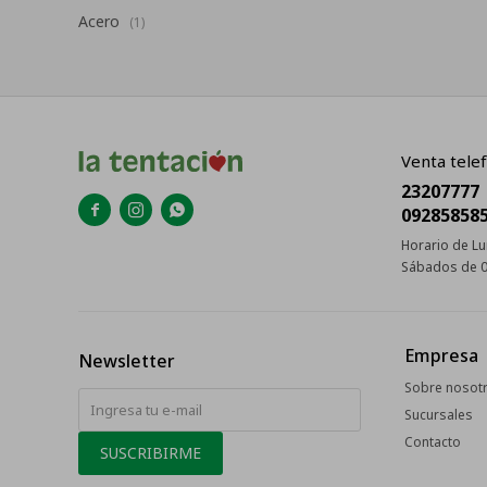
Acero
(1)
Venta telef
23207777



09285858
Horario de Lu
Sábados de 0
Empresa
Newsletter
Sobre nosot
Sucursales
Contacto
SUSCRIBIRME