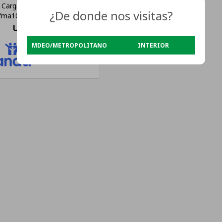
Carga Frontal Inverter 10 Kg
¿De donde nos visitas?
fma1014sb0 Color Blanco
USD
520
MDEO/METROPOLITANO
INTERIOR
USD
470