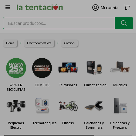

Home
Electrodomésticos
Cocción
-25% EN
COMBOS
Televisores
Climatización
Muebles
BICICLETAS
Pequeños
Termotanques
Fitness
Colchones y
Heladeras y
Electro
Sommiers
Freezers