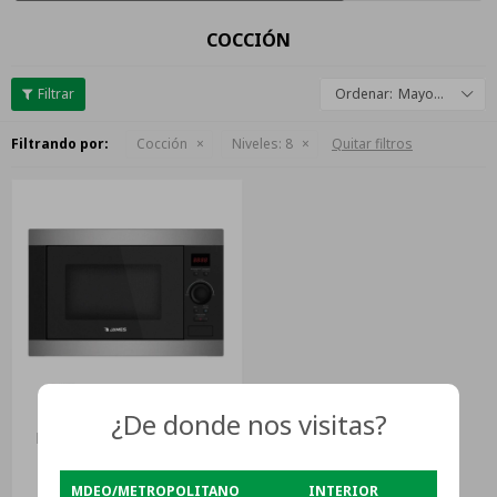
COCCIÓN
Mayor descuento
Filtrando por:
Cocción
Niveles:
8
Quitar filtros
¿De donde nos visitas?
Microondas De Empotrar
James J-28 Me 28lts Grill
Negro
USD
379
MDEO/METROPOLITANO
INTERIOR