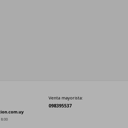
Venta mayorista:
098395537
cion.com.uy
18:00