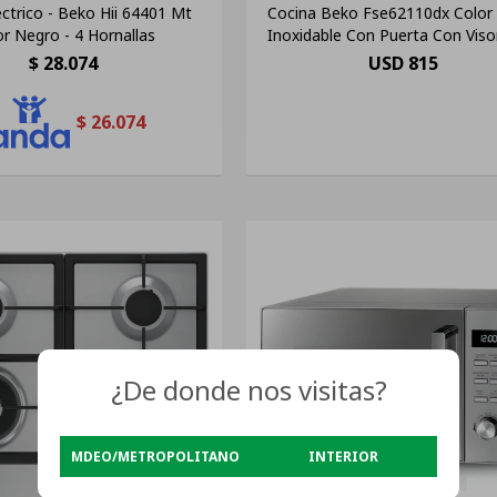
éctrico - Beko Hii 64401 Mt
Cocina Beko Fse62110dx Color
or Negro - 4 Hornallas
Inoxidable Con Puerta Con Viso
$
28.074
USD
815
$
26.074
¿De donde nos visitas?
MDEO/METROPOLITANO
INTERIOR