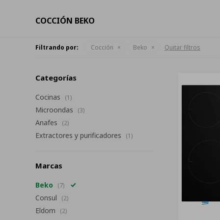
COCCIÓN BEKO
Filtrando por:
Cocción
Beko
Quitar filtros
Categorías
Cocinas
(1)
Microondas
(3)
Anafes
(2)
Extractores y purificadores
(1)
Marcas
Beko
(7)
Consul
(2)
Eldom
(2)