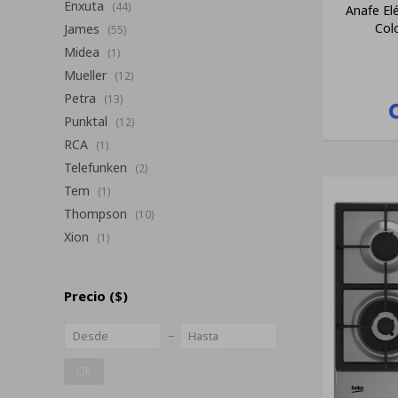
Enxuta
(44)
Anafe El
Col
James
(55)
Midea
(1)
Mueller
(12)
Petra
(13)
Punktal
(12)
RCA
(1)
Telefunken
(2)
Tem
(1)
Thompson
(10)
Xion
(1)
Precio
($)
OK