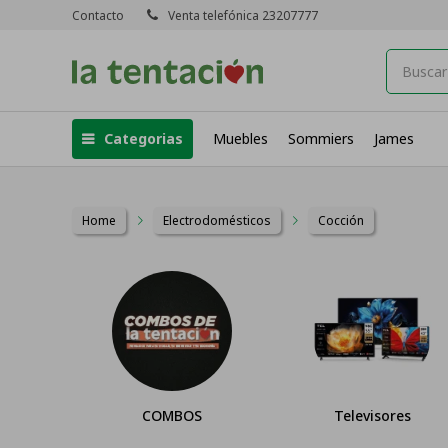
Contacto
Venta telefónica 23207777
Categorias
Muebles
Sommiers
James
Home
Electrodomésticos
Cocción
OS
Televisores
Climatización