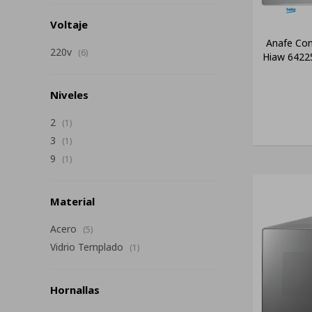
Voltaje
Anafe Con
220v
(6)
Hiaw 64225
Niveles
2
(1)
3
(1)
9
(1)
Material
Acero
(5)
Vidrio Templado
(1)
Hornallas