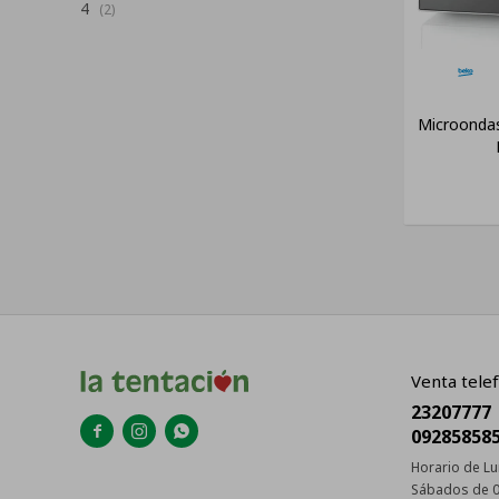
4
(2)
Microondas
Venta telef
23207777



09285858
Horario de Lu
Sábados de 0