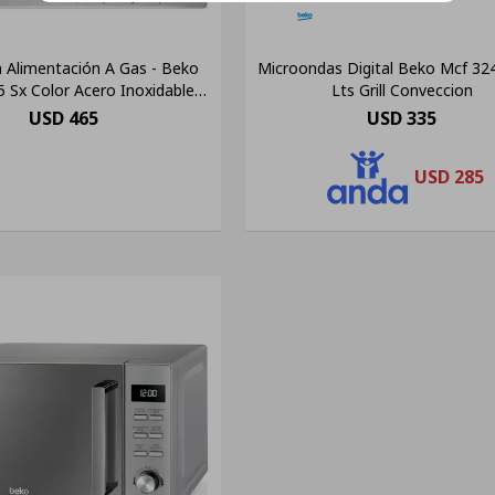
 Alimentación A Gas - Beko
Microondas Digital Beko Mcf 32
 Sx Color Acero Inoxidable -
Lts Grill Conveccion
4 Hornallas
USD
465
USD
335
USD
285