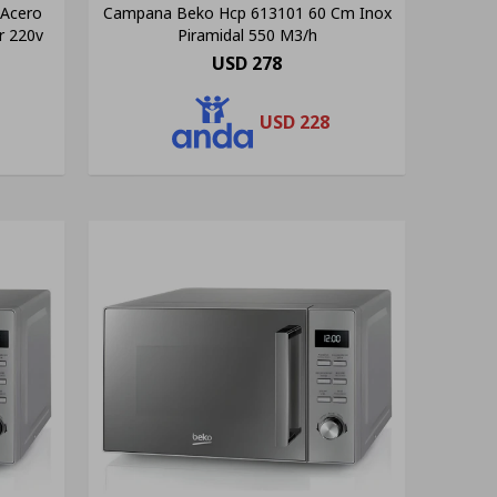
 Acero
Campana Beko Hcp 613101 60 Cm Inox
r 220v
Piramidal 550 M3/h
USD
278
USD
228