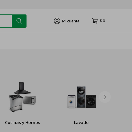
$
0
Lavado
Pequeños Electro