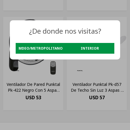
¿De donde nos visitas?
MDEO/METROPOLITANO
INTERIOR
Ventilador De Pared Punktal
Ventilador Punktal Pk-d57
Pk-422 Negro Con 5 Aspas
De Techo Sin Luz 3 Aspas 5
40cm De Diámetro
Velocidades Diámetro 56
USD
53
USD
57