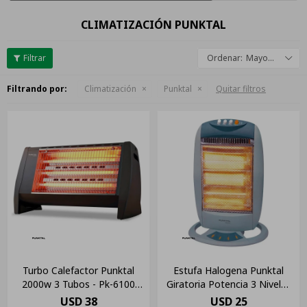
CLIMATIZACIÓN PUNKTAL
Mayor descuento
Filtrando por:
Climatización
Punktal
Quitar filtros
Turbo Calefactor Punktal
Estufa Halogena Punktal
2000w 3 Tubos - Pk-6100
Giratoria Potencia 3 Niveles
Negro Negro
222 Dim Color Gris
USD
38
USD
25