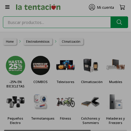

Home
Electrodomésticos
Climatización
-25% EN
COMBOS
Televisores
Climatización
Muebles
BICICLETAS
Pequeños
Termotanques
Fitness
Colchones y
Heladeras y
Electro
Sommiers
Freezers