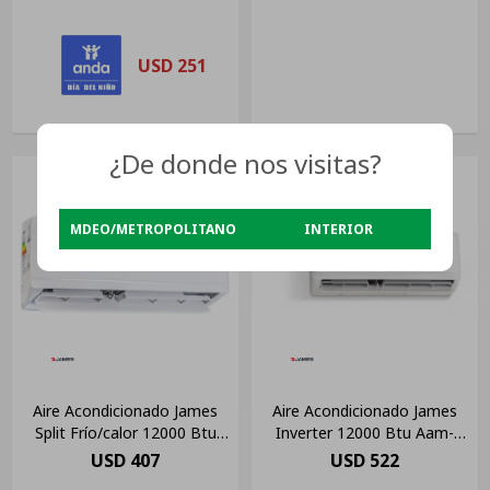
USD
251
¿De donde nos visitas?
MDEO/METROPOLITANO
INTERIOR
Aire Acondicionado James
Aire Acondicionado James
Split Frío/calor 12000 Btu
Inverter 12000 Btu Aam-
Blanco
12fco-inv Blanco 220v
USD
407
USD
522