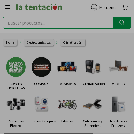

Home
Electrodomésticos
Climatización
-25% EN
COMBOS
Televisores
Climatización
Muebles
BICICLETAS
Pequeños
Termotanques
Fitness
Colchones y
Heladeras y
Electro
Sommiers
Freezers