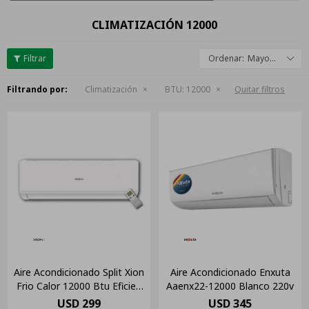
CLIMATIZACIÓN 12000
Mayor descuento
Filtrando por:
Climatización
BTU:
12000
Quitar filtros
Aire Acondicionado Split Xion
Aire Acondicionado Enxuta
Frio Calor 12000 Btu Eficien
Aaenx22-12000 Blanco 220v
A Color Blanco
USD
299
USD
345