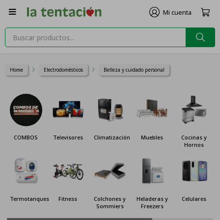

Home
Electrodomésticos
Belleza y cuidado personal
COMBOS
Televisores
Climatización
Muebles
Cocinas y
Hornos
Termotanques
Fitness
Colchones y
Heladeras y
Celulares
Sommiers
Freezers