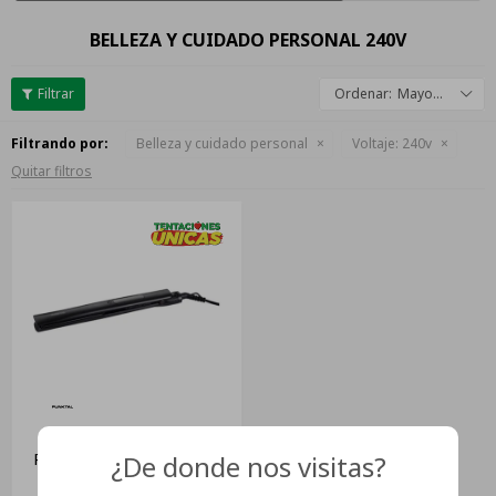
BELLEZA Y CUIDADO PERSONAL 240V
Mayor descuento
Filtrando por:
Belleza y cuidado personal
Voltaje:
240v
Quitar filtros
¿De donde nos visitas?
Planchita De Pelo Punktal
Pk-325bw Negra 220v