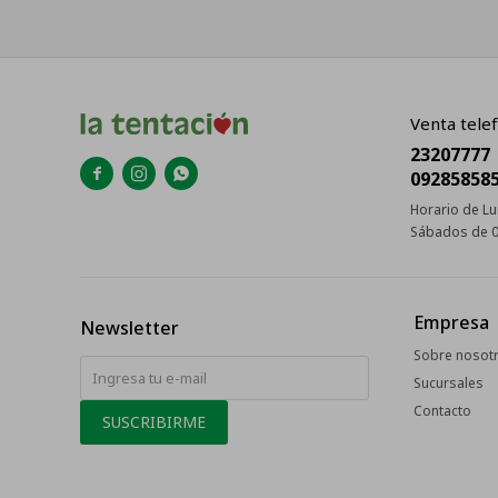
Venta telef
23207777



09285858
Horario de Lu
Sábados de 0
Empresa
Newsletter
Sobre nosot
Sucursales
Contacto
SUSCRIBIRME