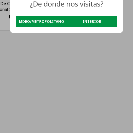
¿De donde nos visitas?
De Cabello Punktal Iónico
ional 2200w Color Violeta
USD
35
MDEO/METROPOLITANO
INTERIOR