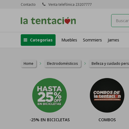
Contacto
Venta telefónica 23207777
Categorias
Muebles
Sommiers
James
Home
Electrodomésticos
Belleza y cuidado per
-25% EN BICICLETAS
COMBOS