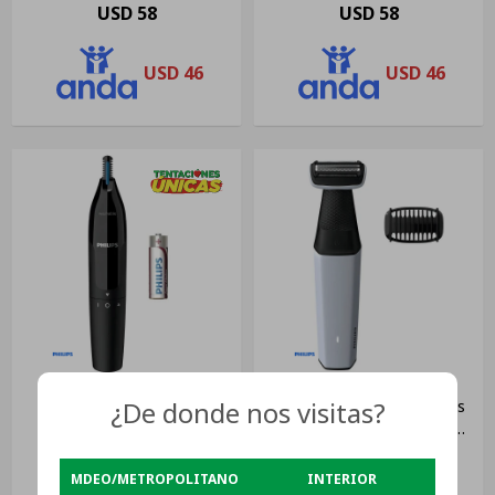
USD
58
USD
58
USD
46
USD
46
¿De donde nos visitas?
Recortador De Detalles
Afeitadora Corporal Philips
Philips Nt1650/16
Bodygroom Bg3005/01
Ducha Usb Color Blanco
USD
32
USD
69
MDEO/METROPOLITANO
INTERIOR