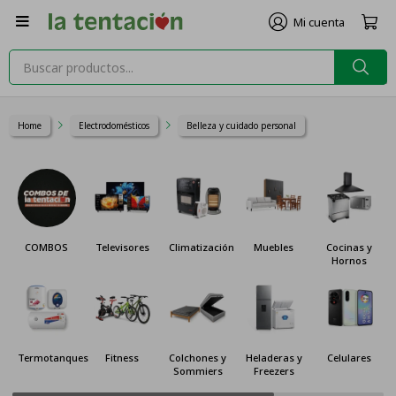

Home
Electrodomésticos
Belleza y cuidado personal
COMBOS
Televisores
Climatización
Muebles
Cocinas y
Hornos
Termotanques
Fitness
Colchones y
Heladeras y
Celulares
Sommiers
Freezers