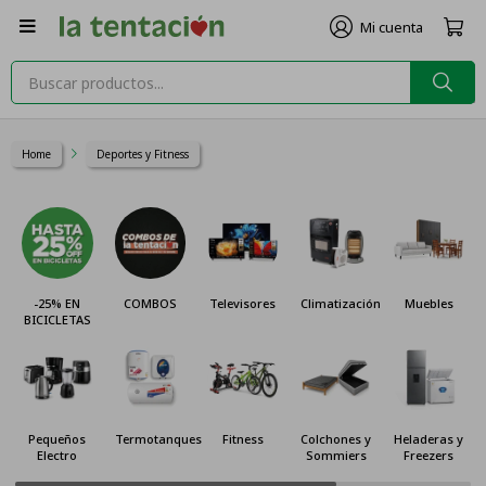

Home
Deportes y Fitness
-25% EN
COMBOS
Televisores
Climatización
Muebles
BICICLETAS
Pequeños
Termotanques
Fitness
Colchones y
Heladeras y
Electro
Sommiers
Freezers