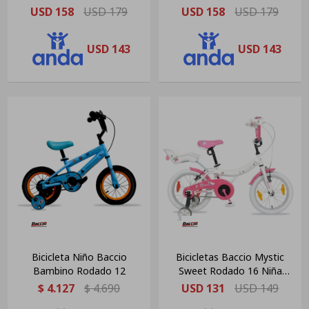
Velocidades
USD
158
USD
179
USD
158
USD
179
USD
143
USD
143
Bicicleta Niño Baccio
Bicicletas Baccio Mystic
Bambino Rodado 12
Sweet Rodado 16 Niña
Blanca/ Rosa
$
4.127
$
4.690
USD
131
USD
149