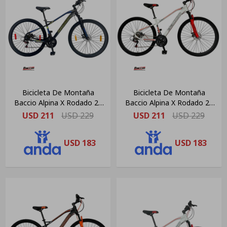
Bicicleta De Montaña
Bicicleta De Montaña
Baccio Alpina X Rodado 29
Baccio Alpina X Rodado 29
Freno Disco Negra Y Verde
Freno Disco
USD
211
USD
229
USD
211
USD
229
Blanca(pausado)
USD
183
USD
183