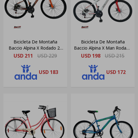
Bicicleta De Montaña
Bicicleta De Montaña
Baccio Alpina X Rodado 29
Baccio Alpina X Man Rodado
Freno Disco Negra/naranja
27.5 Color White
USD
211
USD
229
USD
198
USD
215
USD
183
USD
172