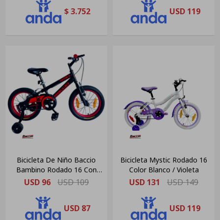
$
3.752
USD
119
Bicicleta De Niño Baccio
Bicicleta Mystic Rodado 16
Bambino Rodado 16 Con
Color Blanco / Violeta
Rueditas Negra/roja
USD
96
USD
109
USD
131
USD
149
USD
87
USD
119