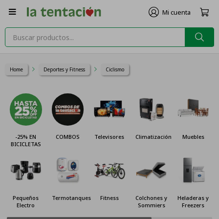

Home
Deportes y Fitness
Ciclismo
COMBOS
Televisores
Climatización
Muebles
Cocinas y
Hornos
Termotanques
Fitness
Colchones y
Heladeras y
Celulares
Sommiers
Freezers