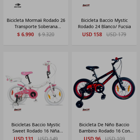
Bicicleta Mormaii Rodado 26
Bicicleta Baccio Mystic
Transporte Soberana
Rodado 24 Blanco/ Fucsia
C/canasto Verde Tiffany
$
6.990
$
9.320
USD
158
USD
179
Bicicletas Baccio Mystic
Bicicleta De Niño Baccio
Sweet Rodado 16 Niña
Bambino Rodado 16 Con
Blanca/ Rosa
Rueditas Negra/roja
USD
131
USD
149
USD
96
USD
109