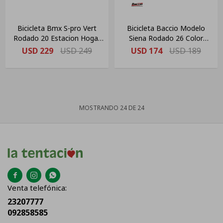
Bicicleta Bmx S-pro Vert
Bicicleta Baccio Modelo
Rodado 20 Estacion Hogar
Siena Rodado 26 Color
Color Azul/violeta
Salmón
USD
229
USD
249
USD
174
USD
189
MOSTRANDO
24
DE
24



Venta telefónica:
23207777
092858585