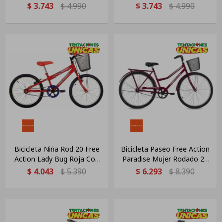
C/rueditas Negro 11
Rueditas Rojo 11 "
$
3.743
$
4.990
$
3.743
$
4.990
Bicicleta Niña Rod 20 Free
Bicicleta Paseo Free Action
Action Lady Bug Roja Con
Paradise Mujer Rodado 26
Canasto Rojo 11
Rojo 21 "
$
4.043
$
5.390
$
6.293
$
8.390