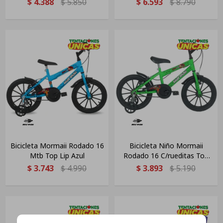
$
4.388
$
5.850
$
6.593
$
8.790
Bicicleta Mormaii Rodado 16
Bicicleta Niño Mormaii
Mtb Top Lip Azul
Rodado 16 C/rueditas Top
Verde Kawasaki
$
3.743
$
4.990
$
3.893
$
5.190