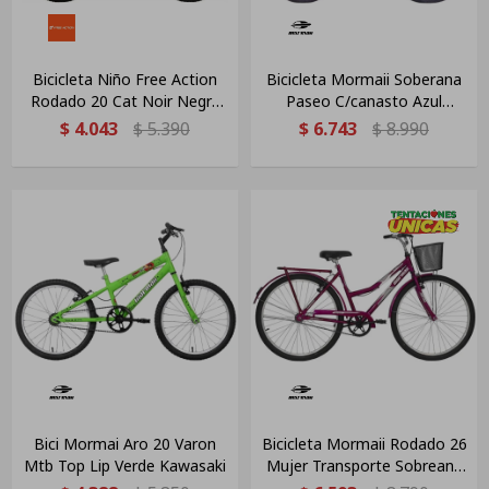
Bicicleta Niño Free Action
Bicicleta Mormaii Soberana
Rodado 20 Cat Noir Negra
Paseo C/canasto Azul
Negro 11 "
Alanya Azul 21 "
$
4.043
$
5.390
$
6.743
$
8.990
Bici Mormai Aro 20 Varon
Bicicleta Mormaii Rodado 26
Mtb Top Lip Verde Kawasaki
Mujer Transporte Sobreana
Con Canasto Violeta