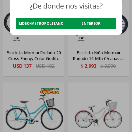
¿De donde nos visitas?
MDEO/METROPOLITANO
INTERIOR
Bicicleta Mormai Rodado 20
Bicicleta Niña Mormaii
Cross Energy Color Grafito
Rodado 16 Mtb C/canasto
Lila
USD
137
USD
182
$
2.993
$
3.990