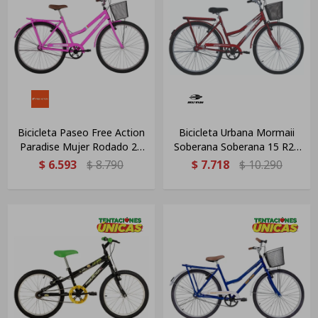
Bicicleta Paseo Free Action
Bicicleta Urbana Mormaii
Paradise Mujer Rodado 26
Soberana Soberana 15 R26
Rosa 21 "
Para Mujer, Tamaño 26
$
6.593
$
8.790
$
7.718
$
10.290
Pulgadas