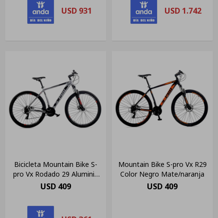
USD
931
USD
1.742
Bicicleta Mountain Bike S-
Mountain Bike S-pro Vx R29
pro Vx Rodado 29 Aluminio
Color Negro Mate/naranja
Suspensión Shimano
USD
409
USD
409