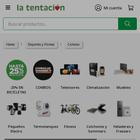

Home
Deportes y Fitness
Ciclismo
-25% EN
COMBOS
Televisores
Climatización
Muebles
BICICLETAS
Pequeños
Termotanques
Fitness
Colchones y
Heladeras y
Electro
Sommiers
Freezers