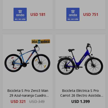
USD
181
USD
751
Bicicleta S Pro Zero3 Man
Bicicleta Eléctrica S Pro
29 Azul-naranja Cuadro
Carrot 26 Electro Asistida
Aluminio Color Azul/naranja
0km Azul
USD
321
USD
349
USD
1.399
Tamaño Del Cuadro M