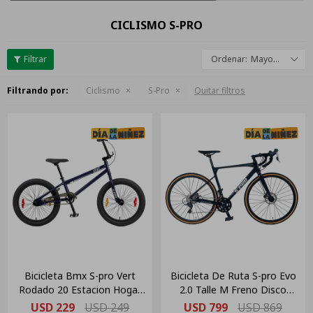
CICLISMO S-PRO
Mayor descuento
Filtrando por:
Ciclismo
S-Pro
Quitar filtros
Bicicleta Bmx S-pro Vert
Bicicleta De Ruta S-pro Evo
Rodado 20 Estacion Hogar
2.0 Talle M Freno Disco
Color Azul/violeta
Color Gris
USD
229
USD
249
USD
799
USD
869