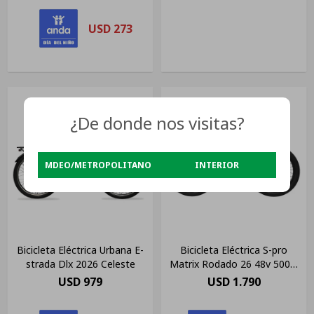
USD
273
¿De donde nos visitas?
MDEO/METROPOLITANO
INTERIOR
Bicicleta Eléctrica Urbana E-
Bicicleta Eléctrica S-pro
strada Dlx 2026 Celeste
Matrix Rodado 26 48v 500w
Azul
USD
979
USD
1.790