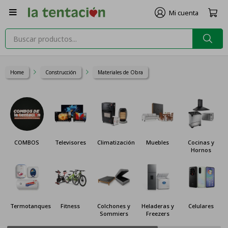

Home
Construcción
Materiales de Obra
COMBOS
Televisores
Climatización
Muebles
Cocinas y
Hornos
Termotanques
Fitness
Colchones y
Heladeras y
Celulares
Sommiers
Freezers