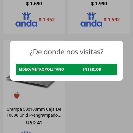
Pared Interior Gris
Unidades
$
1.690
$
1.990
$
1.352
$
1.592
¿De donde nos visitas?
MDEO/METROPOLITANO
INTERIOR
Grampa 50x100mm Caja De
10000 Unid P/engrampadora
Neumática
USD
41