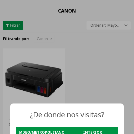
CANON
Mayor descuento
Filtrando por:
Canon
¿De donde nos visitas?
Impresora Multifunción A
Color Canon Pixma G3110
Con Wifi
USD
250
MDEO/METROPOLITANO
INTERIOR