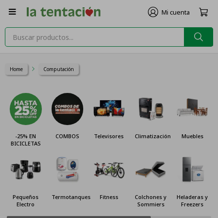

Home
Computación
-25% EN
COMBOS
Televisores
Climatización
Muebles
BICICLETAS
Pequeños
Termotanques
Fitness
Colchones y
Heladeras y
Electro
Sommiers
Freezers