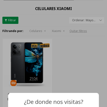
CELULARES XIAOMI
Mayor descuento
Filtrando por:
Celulares
Xiaomi
Quitar filtros
Celular Xiaomi Redmi 15c
8+8gb Ram Y 256gb Libre
¿De donde nos visitas?
Color Negro
USD
234