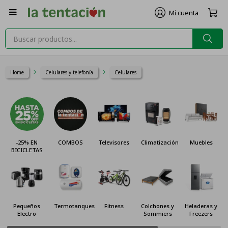

Home
Celulares y telefonía
Celulares
-25% EN
COMBOS
Televisores
Climatización
Muebles
BICICLETAS
Pequeños
Termotanques
Fitness
Colchones y
Heladeras y
Electro
Sommiers
Freezers